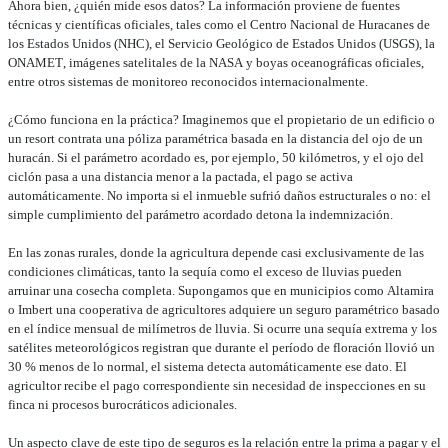
Ahora bien, ¿quién mide esos datos? La información proviene de fuentes
técnicas y científicas oficiales, tales como el Centro Nacional de Huracanes de
los Estados Unidos (NHC), el Servicio Geológico de Estados Unidos (USGS), la
ONAMET, imágenes satelitales de la NASA y boyas oceanográficas oficiales,
entre otros sistemas de monitoreo reconocidos internacionalmente.
¿Cómo funciona en la práctica? Imaginemos que el propietario de un edificio o
un resort contrata una póliza paramétrica basada en la distancia del ojo de un
huracán. Si el parámetro acordado es, por ejemplo, 50 kilómetros, y el ojo del
ciclón pasa a una distancia menor a la pactada, el pago se activa
automáticamente. No importa si el inmueble sufrió daños estructurales o no: el
simple cumplimiento del parámetro acordado detona la indemnización.
En las zonas rurales, donde la agricultura depende casi exclusivamente de las
condiciones climáticas, tanto la sequía como el exceso de lluvias pueden
arruinar una cosecha completa. Supongamos que en municipios como Altamira
o Imbert una cooperativa de agricultores adquiere un seguro paramétrico basado
en el índice mensual de milímetros de lluvia. Si ocurre una sequía extrema y los
satélites meteorológicos registran que durante el período de floración llovió un
30 % menos de lo normal, el sistema detecta automáticamente ese dato. El
agricultor recibe el pago correspondiente sin necesidad de inspecciones en su
finca ni procesos burocráticos adicionales.
Un aspecto clave de este tipo de seguros es la relación entre la prima a pagar y el