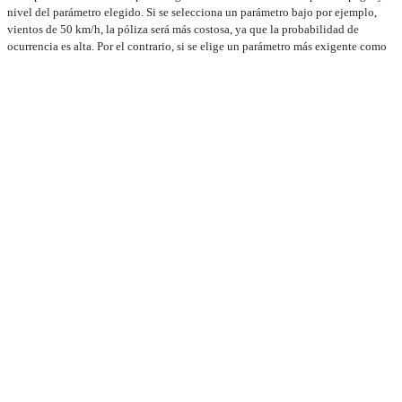
nivel del parámetro elegido. Si se selecciona un parámetro bajo por ejemplo,
vientos de 50 km/h, la póliza será más costosa, ya que la probabilidad de
ocurrencia es alta. Por el contrario, si se elige un parámetro más exigente como
un huracán de categoría 4, la prima será más económica, aunque solo brindará
protección frente a eventos verdaderamente catastróficos. En definitiva, el
precio del seguro está directamente relacionado con el nivel de riesgo que se
desea cubrir.
Es importante aclarar que el seguro paramétrico no sustituye la cobertura de
riesgos cotidianos, como incendios o robos. Su función es distinta: se
especializa en eventos de gran escala, donde el cumplimiento de un parámetro
objetivo activa la protección. En aquellos casos en que un daño por ejemplo, un
incendio sea consecuencia directa del evento cubierto, la indemnización
procede conforme a las condiciones pactadas.
No se trata, por tanto, de reemplazar el seguro tradicional, sino de
complementarlo, fortaleciendo la capacidad de los sectores productivos para
enfrentar los impactos crecientes del cambio climático y avanzar hacia una
mayor resiliencia económica y social.