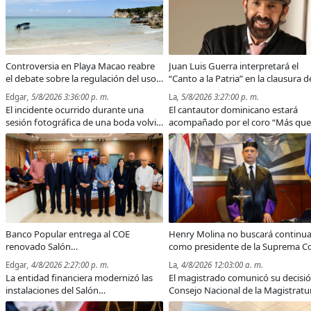
Controversia en Playa Macao reabre
Juan Luis Guerra interpretará el
el debate sobre la regulación del uso
“Canto a la Patria” en la clausura d
de las playas en República
los Juegos Centroamericanos y del
Edgar
, 5/8/2026 3:36:00 p. m.
La
, 5/8/2026 3:27:00 p. m.
Dominicana
Caribe Santo Domingo 2026
El incidente ocurrido durante una
El cantautor dominicano estará
sesión fotográfica de una boda volvió
acompañado por el coro “Más que
a poner sobre la mesa la necesidad de
Vencedores” en una emotiva
una legislación que armonice el libre
presentación que rendirá homenaj
acceso a las playas con el desarrollo
país durante la ceremonia de clau
de actividades turísticas.
de los XXV Juegos Centroamerica
y del Caribe.
Banco Popular entrega al COE
Henry Molina no buscará continua
renovado Salón
como presidente de la Suprema C
Político/Comunicaciones
de Justicia
Edgar
, 4/8/2026 2:27:00 p. m.
La
, 4/8/2026 12:03:00 a. m.
La entidad financiera modernizó las
El magistrado comunicó su decisió
instalaciones del Salón
Consejo Nacional de la Magistratu
Político/Comunicaciones para
mediante una carta dirigida al