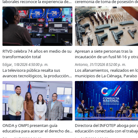
laborales reconoce la experiencia de
ceremonia de toma de posesión d
los trabajadores y eleva los
monseñor Andrés Napoleón Rom
estándares de calidad, productividad
Cárdenas en la Catedral Inmacula
y seguridad en las redes de
Concepción.
distribución eléctrica.
RTVD celebra 74 años en medio de su
Apresan a siete personas tras la
transformación total
incautación de un fusil M-16 y otr
armas en la zona costera de Bara
Edgar
, 1/8/2026 4:50:00 p. m.
Antonio
, 31/7/2026 8:52:00 p. m.
La televisora pública resalta sus
Los allanamientos, realizados en l
avances tecnológicos, la producción
municipios de La Ciénaga, Paraíso
de contenidos originales y la
Enriquillo, permitieron la incautac
formación de nuevos profesionales
de armas, municiones, equipos de
del sector.
comunicación y teléfonos celulare
ONDA y OMPI presentan guía
Directora del INFOTEP aboga por 
educativa para acercar el derecho de
educación conectada con el trabaj
autor al sector creativo
el desarrollo nacional