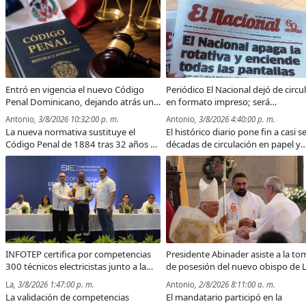
fortalecer la coordinación
presidente Luis Abinader; la jueza
interinstitucional y la difusión de
Nancy Salcedo también anunció q
información durante situaciones de
no optará por otro período.
emergencia.
Entró en vigencia el nuevo Código
Periódico El Nacional dejó de circu
Penal Dominicano, dejando atrás un
en formato impreso; será
marco jurídico de 142 años
exclusivamente digital
Antonio
, 3/8/2026 10:32:00 p. m.
Antonio
, 3/8/2026 4:40:00 p. m.
La nueva normativa sustituye el
El histórico diario pone fin a casi se
Código Penal de 1884 tras 32 años de
décadas de circulación en papel y
debates y establece nuevas figuras
concentrará todas sus operacione
jurídicas, sanciones más severas y
informativas en su plataforma digi
herramientas actualizadas para
enfrentar el crimen y los delitos
modernos.
INFOTEP certifica por competencias
Presidente Abinader asiste a la to
300 técnicos electricistas junto a la
de posesión del nuevo obispo de 
Superintendencia de Electricidad
Vega, Andrés Napoleón Romero
La
, 3/8/2026 1:47:00 p. m.
Antonio
, 2/8/2026 8:11:00 a. m.
Cárdenas
La validación de competencias
El mandatario participó en la