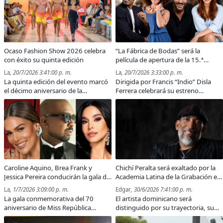
Ocaso Fashion Show 2026 celebra
“La Fábrica de Bodas” será la
con éxito su quinta edición
película de apertura de la 15.ª
edición del Dominican Film Festival
La
, 20/7/2026 3:41:00 p. m.
La
, 20/7/2026 3:33:00 p. m.
in New York
La quinta edición del evento marcó
Dirigida por Francis “Indio” Disla
el décimo aniversario de la
Ferrera celebrará su estreno
plataforma y anunció su expansión
mundial el 5 de agosto en el United
hacia Puerto Rico y otros mercados
Palace
internacionales.
Caroline Aquino, Brea Frank y
Chichí Peralta será exaltado por la
Jessica Pereira conducirán la gala de
Academia Latina de la Grabación en
coronación del 70 aniversario de
reconocimiento a su excelencia
La
, 1/7/2026 3:09:00 p. m.
Edgar
, 30/6/2026 7:41:00 p. m.
Miss República Dominicana
musical
La gala conmemorativa del 70
El artista dominicano será
aniversario de Miss República
distinguido por su trayectoria, su
Dominicana se celebrará el 30 de
aporte a la música latina y su legado