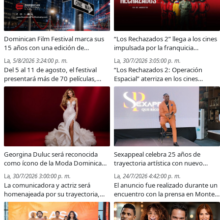
Dominican Film Festival marca sus
“Los Rechazados 2” llega a los cines
15 años con una edición de
impulsada por la franquicia
estrenos, competencias y nuevas
dominicana más taquillera del 2025
La
, 5/8/2026 3:24:00 p. m.
La
, 30/7/2026 3:05:00 p. m.
voces
Del 5 al 11 de agosto, el festival
“Los Rechazados 2: Operación
presentará más de 70 películas,
Espacial” aterriza en los cines
entre estrenos mundiales e
dominicanos el próximo 13 de
internacionales.
agosto con una misión que
promete llevar la comedia nacional
a otra escala.
Georgina Duluc será reconocida
Sexappeal celebra 25 años de
como ícono de la Moda Dominicana
trayectoria artística con nuevo
en los Premios a la Moda
álbum, renovación de su equipo y
La
, 30/7/2026 3:00:00 p. m.
La
, 24/7/2026 4:42:00 p. m.
Dominicana 2026
conciertos conmemorativos
La comunicadora y actriz será
El anuncio fue realizado durante un
homenajeada por su trayectoria,
encuentro con la prensa en Monte
elegancia e influencia en la industria
Cristo.
de la moda nacional.