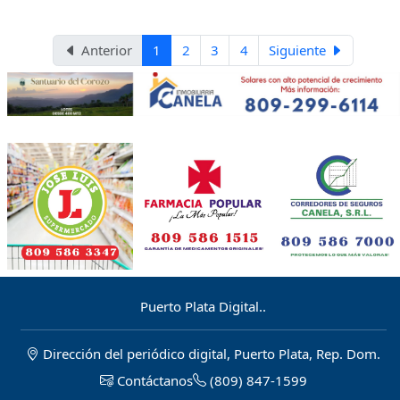
internacionales en una propuesta
abierta al público y a los medios de
que fusionó moda, arte, bienestar y
comunicación.
turismo de lujo en La Romana.
Anterior
1
2
3
4
Siguiente
Puerto Plata Digital..
Dirección del periódico digital, Puerto Plata, Rep. Dom.
Contáctanos
(809) 847-1599