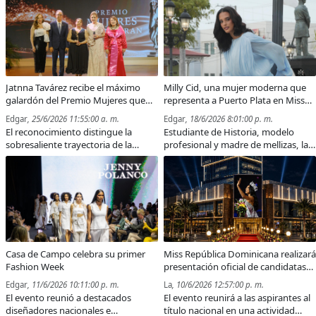
julio en el Teatro Nacional Eduardo
como uno de los grandes
Brito y estará dedicada a apoyar la
innovadores de la fusión caribeña.
creación de La Casa del Autismo.
Jatnna Tavárez recibe el máximo
Milly Cid, una mujer moderna que
galardón del Premio Mujeres que
representa a Puerto Plata en Miss
Inspiran
Universo República Dominicana
Edgar
, 25/6/2026 11:55:00 a. m.
Edgar
, 18/6/2026 8:01:00 p. m.
El reconocimiento distingue la
Estudiante de Historia, modelo
sobresaliente trayectoria de la
profesional y madre de mellizas, la
veterana comunicadora y resalta el
representante de Puerto Plata
impacto de mujeres líderes en
apuesta por la fe, la disciplina y los
diversas áreas del país.
valores como pilares de su
participación en Miss Universo
República Dominicana.
Casa de Campo celebra su primer
Miss República Dominicana realizará
Fashion Week
presentación oficial de candidatas
en Downtown Center SD este
Edgar
, 11/6/2026 10:11:00 p. m.
La
, 10/6/2026 12:57:00 p. m.
miércoles 10 de junio
El evento reunió a destacados
El evento reunirá a las aspirantes al
diseñadores nacionales e
título nacional en una actividad