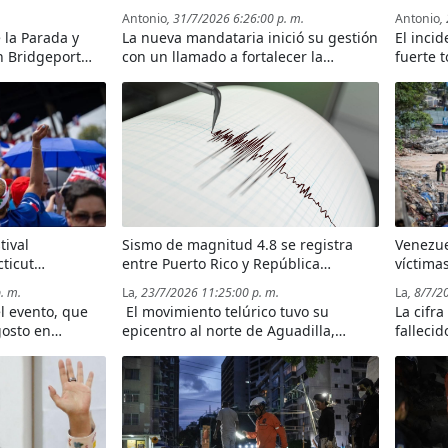
Fuerzas Armadas contra el crimen
Venezu
Antonio
, 31/7/2026 6:26:00 p. m.
Antonio
,
organizado
 la Parada y
La nueva mandataria inició su gestión
El inci
n Bridgeport
con un llamado a fortalecer la
fuerte 
Plata y reunió a
seguridad y anunció el despliegue
Interna
os de la zona
militar para apoyar la lucha contra el
ciudad 
crimen organizado en todo el
territorio peruano.
tival
Sismo de magnitud 4.8 se registra
Venezue
ticut
entre Puerto Rico y República
víctima
ata
Dominicana; no se reportan daños
devasta
. m.
La
, 23/7/2026 11:25:00 p. m.
La
, 8/7/2
l evento, que
El movimiento telúrico tuvo su
La cifra
gosto en
epicentro al norte de Aguadilla,
falleci
la riqueza
Puerto Rico, y fue sentido en varias
las lab
 Puerto Plata y
zonas de la isla y República
escombr
e 70 mil
Dominicana; organismos de
más gol
ra dominicana.
monitoreo mantienen vigilancia sobre
la actividad sísmica de la región.