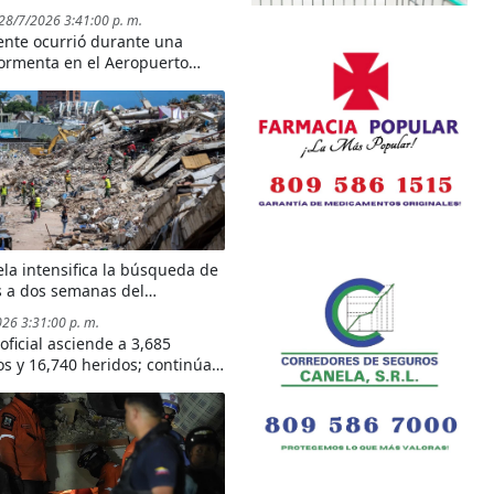
ela
 28/7/2026 3:41:00 p. m.
dente ocurrió durante una
tormenta en el Aeropuerto
cional Arturo Michelena, en la
de Valencia.
la intensifica la búsqueda de
s a dos semanas del
dor terremoto
026 3:31:00 p. m.
 oficial asciende a 3,685
dos y 16,740 heridos; continúan
ores de rescate y remoción de
os en La Guaira, el estado
peado por la tragedia.