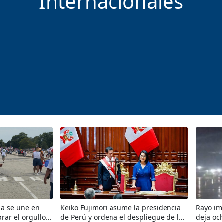
Internacionales
a se une en
Keiko Fujimori asume la presidencia
Rayo im
rar el orgullo y
de Perú y ordena el despliegue de las
deja oc