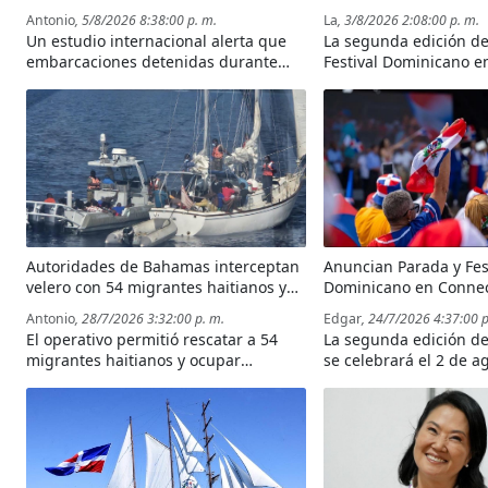
de Omán podrían desatar una
la cultura nacional
Antonio
, 5/8/2026 8:38:00 p. m.
La
, 3/8/2026 2:08:00 p. m.
“invasión marina” a escala mundial
Un estudio internacional alerta que
La segunda edición de
embarcaciones detenidas durante
Festival Dominicano e
meses podrían facilitar la
fue dedicada a Puerto 
propagación de especies marinas
unos 20 mil dominican
invasoras hacia distintos océanos.
triestatal.
Autoridades de Bahamas interceptan
Anuncian Parada y Fes
velero con 54 migrantes haitianos y
Dominicano en Connec
ocupan varios paquetes de drogas
dedicados a Puerto Pl
Antonio
, 28/7/2026 3:32:00 p. m.
Edgar
, 24/7/2026 4:37:00 p
El operativo permitió rescatar a 54
La segunda edición de
migrantes haitianos y ocupar
se celebrará el 2 de a
marihuana y presunta cocaína
Bridgeport, resaltará 
durante una operación conjunta.
histórica y cultural de
espera reunir a más d
personas de la diáspo