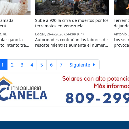
clamada
Sube a 920 la cifra de muertos por los
Terremo
Perú
terremotos en Venezuela
dejando
cuantio
p. m.
Edgar
, 26/6/2026 6:44:00 p. m.
Antonio
,
ular ganó la
Autoridades continúan las labores de
Los sis
to intento tras
rescate mientras aumenta el número
provoca
recho margen a
de víctimas y la ayuda internacional
edifica
a segunda
llega al país.
víctima
declara
1
2
3
4
5
6
7
Siguiente