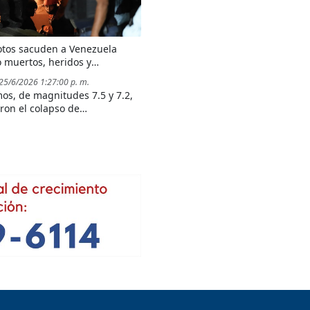
tos sacuden a Venezuela
 muertos, heridos y
sos daños
 25/6/2026 1:27:00 p. m.
mos, de magnitudes 7.5 y 7.2,
ron el colapso de
ciones, dejaron decenas de
s y obligaron al Gobierno a
r el estado de emergencia.