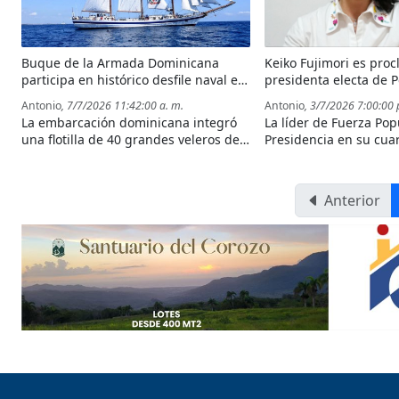
Buque de la Armada Dominicana
Keiko Fujimori es pro
participa en histórico desfile naval en
presidenta electa de 
Nueva York por el 250 aniversario de
Antonio
, 7/7/2026 11:42:00 a. m.
Antonio
, 3/7/2026 7:00:00 
la Independencia de Estados Unidos
La embarcación dominicana integró
La líder de Fuerza Pop
una flotilla de 40 grandes veleros de
Presidencia en su cuar
20 países que participaron en la
imponerse por un est
conmemoración del 250 aniversario
Roberto Sánchez en l
de la Independencia de Estados
vuelta electoral.
Anterior
Unidos, recorriendo el río Hudson con
la bandera nacional en alto.