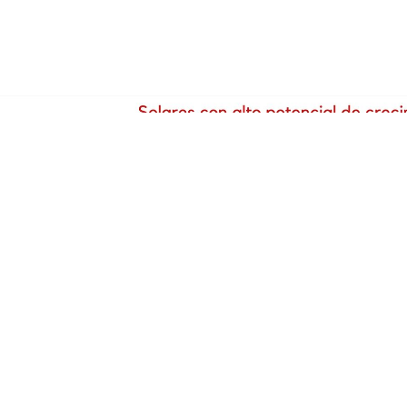
Puerto Plata Digital..
Dirección del periódico digital, Puerto Plata, Rep. Dom.
Contáctanos
(809) 847-1599
nos y condiciones
·
Políticas de privacidad
·
Contacte con Nos