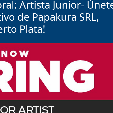
al: Artista Junior- Únet
tivo de Papakura SRL,
rto Plata!