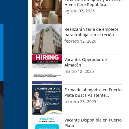
Home Care República
Dominicana
agosto 03, 2026
Realizarán feria de empleos
para trabajar en el recién
inaugurado Hotel Holiday Inn
febrero 12, 2026
by IHG en Cofresí
Vacante: Operador de
Almacén
marzo 12, 2025
Firma de abogados en Puerto
Plata busca Asistente
Bilingüe
febrero 28, 2025
Vacante Disponible en Puerto
Plata