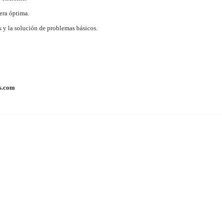
era óptima.
s y la solución de problemas básicos.
s.com
Puerto Plata Digital..