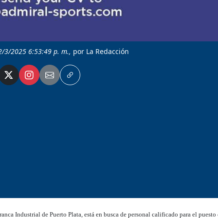
2/3/2025 6:53:49 p. m.,
por La Redacción
anca Industrial de Puerto Plata, está en busca de personal calificado para el puest