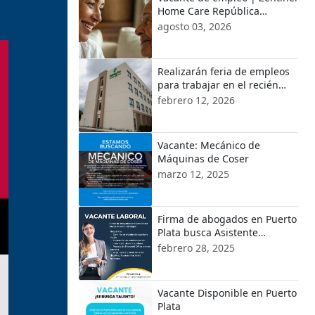
Home Care República
Dominicana
agosto 03, 2026
Realizarán feria de empleos
para trabajar en el recién
inaugurado Hotel Holiday Inn
febrero 12, 2026
by IHG en Cofresí
Vacante: Mecánico de
Máquinas de Coser
marzo 12, 2025
Firma de abogados en Puerto
Plata busca Asistente
Bilingüe
febrero 28, 2025
Vacante Disponible en Puerto
Plata