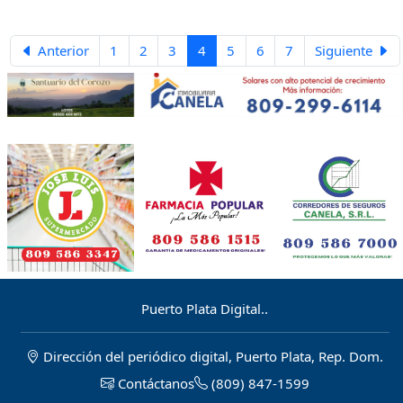
en Sosúa tras una Notificación Roja
eliminación de las barcazas por
de INTERPOL y es requerido por las
considerarlas perjudiciales para el
autoridades francesas por su
desarrollo turístico de Puerto Plata.
Anterior
1
2
3
4
5
6
7
Siguiente
presunta participación en una red
de estafa y lavado de activos que
habría afectado a 61 víctimas en
varios países.
Puerto Plata Digital..
Dirección del periódico digital, Puerto Plata, Rep. Dom.
Contáctanos
(809) 847-1599