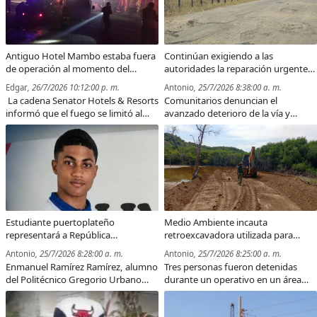
Antiguo Hotel Mambo estaba fuera
Continúan exigiendo a las
de operación al momento del
autoridades la reparación urgente
incendio; hoteles Senator funcionan
de la carretera El Estrecho–Villa
Edgar
, 26/7/2026 10:12:00 p. m.
Antonio
, 25/7/2026 8:38:00 a. m.
con normalidad
Isabela
La cadena Senator Hotels & Resorts
Comunitarios denuncian el
informó que el fuego se limitó al
avanzado deterioro de la vía y
área del lobby del antiguo Hotel
advierten que las malas condiciones
Mambo, no dejó personas
afectan el tránsito, el turismo, el
lesionadas y no afectó las
comercio y la producción
operaciones de sus hoteles en
agropecuaria en la parte oeste de
Puerto Plata.
Puerto Plata.
Estudiante puertoplateño
Medio Ambiente incauta
representará a República
retroexcavadora utilizada para
Dominicana en dos Olimpiadas
rellenar humedal próximo a Playa
Antonio
, 25/7/2026 8:28:00 a. m.
Antonio
, 25/7/2026 8:25:00 a. m.
Internacionales de Matemáticas
La Ensenada
Enmanuel Ramírez Ramírez, alumno
Tres personas fueron detenidas
del Politécnico Gregorio Urbano
durante un operativo en un área
Gilbert, competirá este año en los
protegida de Villa Isabela, donde
certámenes de Centroamérica y el
presuntamente realizaban un