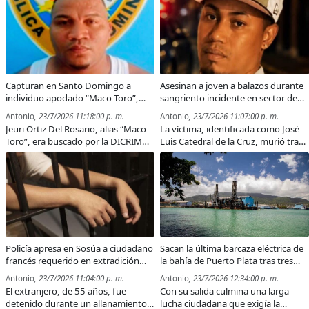
desde hace meses, afectando la
sido robadas y reclaman acciones
movilidad peatonal y
contra los responsables del
representando un riesgo para
abigeato.
quienes transitan por la zona.
Capturan en Santo Domingo a
Asesinan a joven a balazos durante
individuo apodado “Maco Toro”,
sangriento incidente en sector de
acusado de doble asesinato en
Puerto Plata
Antonio
, 23/7/2026 11:18:00 p. m.
Antonio
, 23/7/2026 11:07:00 p. m.
Puerto Plata
Jeuri Ortiz Del Rosario, alias “Maco
La víctima, identificada como José
Toro”, era buscado por la DICRIM
Luis Catedral de la Cruz, murió tras
tras ser señalado en dos hechos de
recibir varios impactos de bala
sangre ocurridos en Puerto Plata;
durante una trifulca en el sector El
será trasladado a esta provincia
Javillar; autoridades investigan el
para responder ante la justicia.
hecho para esclarecer las
circunstancias.
Policía apresa en Sosúa a ciudadano
Sacan la última barcaza eléctrica de
francés requerido en extradición
la bahía de Puerto Plata tras tres
por presunta estafa transnacional
décadas de generación y
Antonio
, 23/7/2026 11:04:00 p. m.
Antonio
, 23/7/2026 12:34:00 p. m.
contaminación ambiental
El extranjero, de 55 años, fue
Con su salida culmina una larga
detenido durante un allanamiento
lucha ciudadana que exigía la