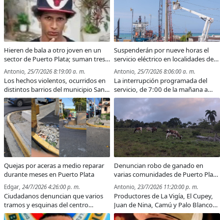
Caribe, en México, y en la Olimpiada
relleno ilegal con un equipo pesado.
Iberoamericana, en Ecuador.
Hieren de bala a otro joven en un
Suspenderán por nueve horas el
sector de Puerto Plata; suman tres
servicio eléctrico en localidades de
atacados en menos de una semana
Puerto Plata por trabajos de
Antonio
, 25/7/2026 8:19:00 a. m.
Antonio
, 25/7/2026 8:06:00 a. m.
reconducción de línea
Los hechos violentos, ocurridos en
La interrupción programada del
distintos barrios del municipio San
servicio, de 7:00 de la mañana a
Felipe de Puerto Plata, han dejado
4:00 de la tarde de este sábado,
además dos fallecidos, según
afectará varios sectores del
reportes preliminares.
municipio San Felipe de Puerto
Plata y comunidades ubicadas entre
Cabarete y Sabaneta de Yásica.
Quejas por aceras a medio reparar
Denuncian robo de ganado en
durante meses en Puerto Plata
varias comunidades de Puerto Plata
y piden intervención de autoridades
Edgar
, 24/7/2026 4:26:00 p. m.
Antonio
, 23/7/2026 11:20:00 p. m.
Ciudadanos denuncian que varios
Productores de La Vigía, El Cupey,
tramos y esquinas del centro
Juan de Nina, Camú y Palo Blanco
histórico permanecen inconclusos
aseguran que más de 35 reses han