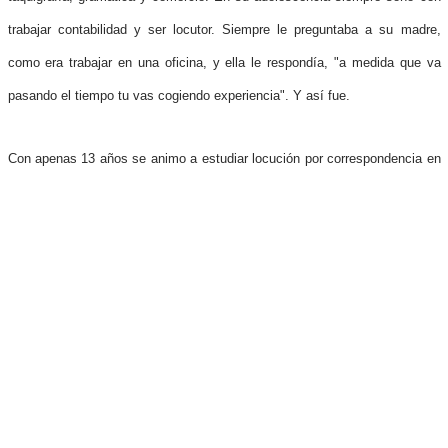
trabajar contabilidad y ser locutor. Siempre le preguntaba a su madre,
como era trabajar en una oficina, y ella le respondía, "a medida que va
pasando el tiempo tu vas cogiendo experiencia". Y así fue.
Con apenas 13 años se animo a estudiar locución por correspondencia en
la Academia Novo de México, pagando su padre US2.00 mensual. Llego
un momento en que tuvo que descontinuar sus estudios por motivo
económico. Transcurrió el tiempo y siempre se mantuvo leyendo los
periódicos en alta voz, haciendo imitación de un locutor leyendo noticias
en una cabina.
Me cuentan que una vez Santiago Lozano como era costumbre cruzar
cerca del puente de la Guinea para ir de visita donde su madre en la