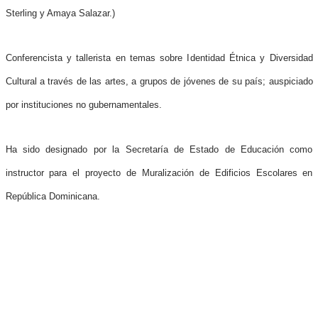
Sterling y Amaya Salazar.)
Conferencista y tallerista en temas sobre Identidad Étnica y Diversidad
Cultural a través de las artes, a grupos de jóvenes de su país; auspiciado
por instituciones no gubernamentales.
Ha sido designado por la Secretaría de Estado de Educación como
instructor para el proyecto de Muralización de Edificios Escolares en
República Dominicana.
Diseñador gráfico de innumerable producción de afiches, brochures y
revistas.
Desde la década del 90’ Jacinto Beard, ha sido homenajeado con decenas