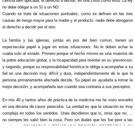
ciencia bien aplicada, el derecho a decidir, en una crisis como esta. La ley
no debe obligar a un SI o un NO.
Cuando se trate de situaciones puntuales, como se definen en las tres
causas de riesgo mayor para la madre y el producto, nadie debe abrogarse
el derecho a decidir por el otro.
La familia y las iglesias, juntas en pos del bien comun, tienen un
espectacular papel a jugar en estas situaciones. No le deben echar la
cuaba solo al estado. Primero porque el hecho mismo es una muestra de
la pobre educación global, y la incapacidad para orientar en su prevencion;
y segundo, porque su responsabilidad histórica le obliga a acompañar a su
fiel en una decisión muy difícil y dura, independientemente de lo que la
persona primariamente afectada decida. Su papel es ayudarla a tomar la
mejor decisión, y acompañarla aun cuando sea contraria a sus preceptos.
En mis 40 y tantos años de práctica de la medicina me he visto envuelto
en una decena de casos parecidos. La verdad es que la situación es muy
compleja en todos los sentidos. Unas decidieron que si, otras que no; ...
no siempre les salió bien la cosa. Pero sin dudas que les fue peor a las
que fueron OBLIGADAS A TOMAR UNA DECISIÓN CONTRARIA A SU
DESEO.