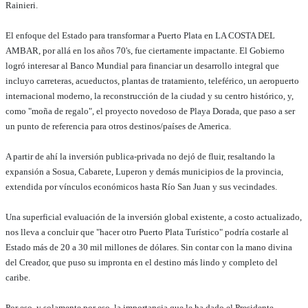
Rainieri.
El enfoque del Estado para transformar a Puerto Plata en LA COSTA DEL
AMBAR, por allá en los años 70's, fue ciertamente impactante. El Gobierno
logró interesar al Banco Mundial para financiar un desarrollo integral que
incluyo carreteras, acueductos, plantas de tratamiento, teleférico, un aeropuerto
internacional moderno, la reconstrucción de la ciudad y su centro histórico, y,
como "moña de regalo", el proyecto novedoso de Playa Dorada, que paso a ser
un punto de referencia para otros destinos/países de America.
A partir de ahí la inversión publica-privada no dejó de fluir, resaltando la
expansión a Sosua, Cabarete, Luperon y demás municipios de la provincia,
extendida por vínculos económicos hasta Río San Juan y sus vecindades.
Una superficial evaluación de la inversión global existente, a costo actualizado,
nos lleva a concluir que "hacer otro Puerto Plata Turístico" podría costarle al
Estado más de 20 a 30 mil millones de dólares. Sin contar con la mano divina
del Creador, que puso su impronta en el destino más lindo y completo del
caribe.
Por eso, y solamente por eso, la importancia que le ha dado el Presidente