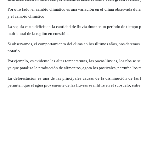
Por otro lado, el cambio climático es una variación en el clima observada dur
y el cambio climático
La sequía es un déficit en la cantidad de lluvia durante un período de tiempo
multianual de la región en cuestión.
Si observamos, el comportamiento del clima en los últimos años, nos daremos c
notarlo.
Por ejemplo, es evidente las altas temperaturas, las pocas lluvias, los ríos se 
ya que paraliza la producción de alimentos, agota los pastizales, perturba los
La deforestación es una de las principales causas de la disminución de las 
permiten que el agua proveniente de las lluvias se infiltre en el subsuelo, entre 
Es así, que los árboles no necesariamente aumentan la cantidad de agua en los r
directamente hacia los ríos, causando inundaciones por grandes crecidas en el
El agua que se infiltra de esta manera se suelta más lenta y continuamente, y 
verano.
Ante la problemática que representa la sequía, la provincia necesita elaborar
los ríos, proteger las áreas que aún conservan su cobertura vegetal y desarrol