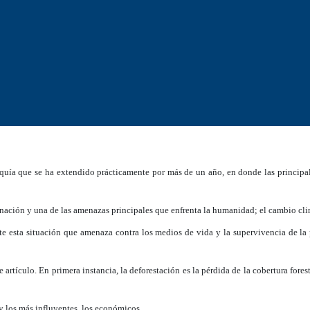
equía que se ha extendido prácticamente por más de un año, en donde las principa
inación y una de las amenazas principales que enfrenta la humanidad; el cambio cli
te esta situación que amenaza contra los medios de vida y la supervivencia de la
e artículo. En primera instancia, la deforestación es la pérdida de la cobertura fore
y los más influyentes, los económicos.