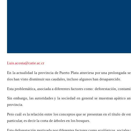
Luis.acosta@catie.ac.cr
En la actualidad la provincia de Puerto Plata atraviesa por una prolongada s
ríos han visto disminuir sus caudales, incluso algunos han desaparecido.
Esta problemática, asociada a diferentes factores como: deforestación, contam
Sin embargo, las autoridades y la sociedad en general se muestran apático an
provincia.
Pero cuál es la relación entre los conceptos que se presentan en el título de est
particular, es decir la corta de árboles en los bosques.
Esta deforestación motivada por diferentes factores como ecológicos, sociales 