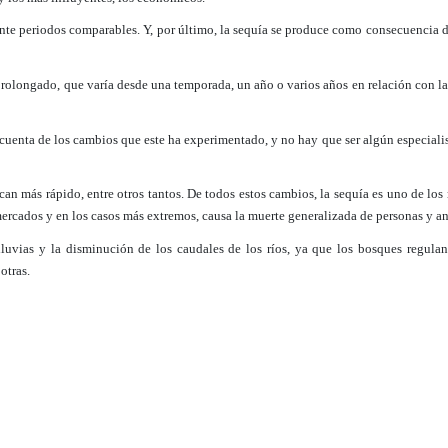
ante periodos comparables. Y, por último, la sequía se produce como consecuencia d
 prolongado, que varía desde una temporada, un año o varios años en relación con la
uenta de los cambios que este ha experimentado, y no hay que ser algún especialis
secan más rápido, entre otros tantos. De todos estos cambios, la sequía es uno de lo
 mercados y en los casos más extremos, causa la muerte generalizada de personas y a
lluvias y la disminución de los caudales de los ríos, ya que los bosques regulan
otras.
íos: los árboles ayudan a que el agua que cae en el invierno se infiltre al suelo, e
 nivel del mismo.
por eso tiende a haber menos diferencia entre los caudales muy altos del invierno y
 con urgencia un plan de reforestación, donde se propongan estrategias para refores
lar mecanismos para vigilar que no se continué deforestando ni contaminando los ríos