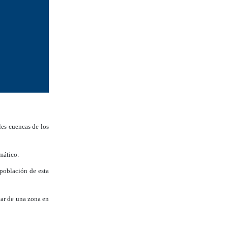
les cuencas de los
mático.
 población de esta
star de una zona en