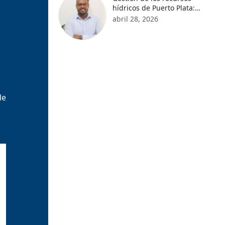
hídricos de Puerto Plata:
desafíos ante el cambio
abril 28, 2026
climático
de