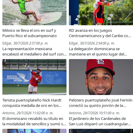
previo al partido entre Diablos
Rojos de México y Leones de
Yucatán.
México se lleva el oro en surf y
RD avanza en los Juegos
Puerto Rico el subcampeonato
Centroamericanos y del Caribe con
57 medallas, 10 de oro
Edgar
, 30/7/2026 2:57:00 p. m.
Edgar
, 30/7/2026 2:54:00 p. m.
La representación mexicana
La delegación dominicana se
encabezó el medallero del surf con
mantiene en el quinto lugar del
dos oros, mientras República
medallero tras sumar tres platas y
Dominicana celebró una histórica
seis bronces durante la quinta
medalla de bronce de Leoni
jornada.
Perthold.
Tenista puertoplateño Nick Hardt
Pelotero puertoplateño José Fermín
conquista medalla de oro en los
conectó su quinto jonrón de la
Juegos Centroamericanos y del
temporada en las Grandes Ligas
Antonio
, 29/7/2026 11:02:00 a. m.
Antonio
, 29/7/2026 10:51:00 a. m.
Caribe
El dominicano revalidó su título en
El jardinero de los Cardenales de
la modalidad de sencillos y sumó su
San Luis disparó un cuadrangular
cuarta medalla de oro en la historia
solitario en el Wrigley Field y