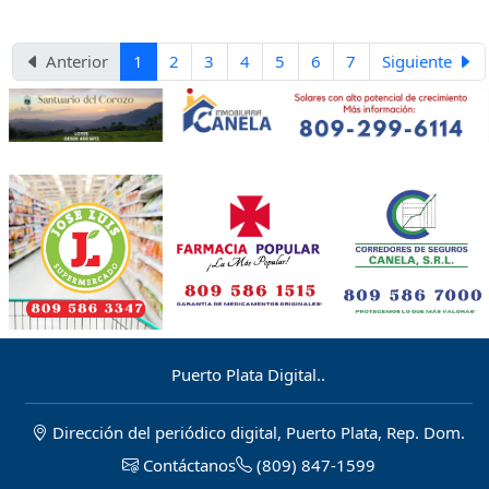
categorías.
escalar al segundo lugar del Circuito
Norte-Central de la Liga Nacional de
Béisbol de Verano.
Anterior
1
2
3
4
5
6
7
Siguiente
Puerto Plata Digital..
Dirección del periódico digital, Puerto Plata, Rep. Dom.
Contáctanos
(809) 847-1599