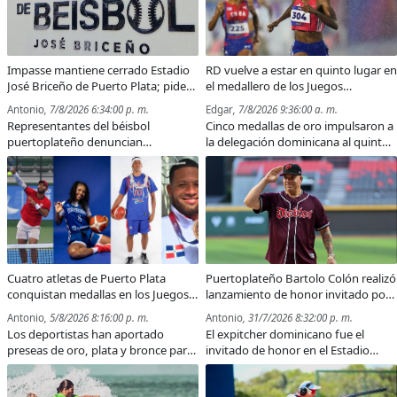
Impasse mantiene cerrado Estadio
RD vuelve a estar en quinto lugar en
José Briceño de Puerto Plata; piden
el medallero de los Juegos
destitución del presidente del
Centroamericanos y del Caribe
Antonio
, 7/8/2026 6:34:00 p. m.
Edgar
, 7/8/2026 9:36:00 a. m.
Patronato
2026
Representantes del béisbol
Cinco medallas de oro impulsaron a
puertoplateño denuncian
la delegación dominicana al quinto
restricciones para utilizar el estadio
lugar del medallero, con 97 preseas
y advierten sobre las dificultades
en total.
que enfrenta el equipo Atléticos de
Puerto Plata para continuar en el
torneo de verano.
Cuatro atletas de Puerto Plata
Puertoplateño Bartolo Colón realizó
conquistan medallas en los Juegos
lanzamiento de honor invitado por
Centroamericanos y del Caribe
Diablos Rojos de México
Antonio
, 5/8/2026 8:16:00 p. m.
Antonio
, 31/7/2026 8:32:00 p. m.
Santo Domingo 2026
Los deportistas han aportado
El expitcher dominicano fue el
preseas de oro, plata y bronce para
invitado de honor en el Estadio
la delegación dominicana en
Alfredo Harp Helú, donde realizó el
distintas disciplinas.
lanzamiento de la primera bola