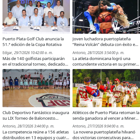
de este certamen regional.
continúa consolidándose como una
de las figuras dominicanas
emergentes en las Grandes Ligas.
Puerto Plata Golf Club anuncia la
Joven luchadora puertoplateña
51.ª edición de la Copa Rotativa
“Reina Volcán” debuta con éxito en
el programa NXT de la WWE
Edgar
, 29/7/2026 10:42:00 a. m.
Antonio
, 28/7/2026 3:54:00 p. m.
Más de 140 golfistas participarán
La atleta dominicana logró una
en el tradicional torneo, dedicado
contundente victoria en su primer
este año a Fernando Ortega Brugal
combate dentro de la marca NXT de
(Don Nano), en reconocimiento a su
la WWE.
aporte al desarrollo del golf en
Puerto Plata.
Club Deportivo Fantástico inaugura
Atléticos de Puerto Plata retoman la
su LIX Torneo de Baloncesto
senda ganadora al vencer a Mineros
Intramuros Verano 2026
de Bonao y Mangueros de Baní
Antonio
, 28/7/2026 3:44:00 p. m.
Antonio
, 27/7/2026 9:04:00 a. m.
La competencia reúne a 156 atletas
La novena puertoplateña hilvanó
distribuidos en 13 equipos y cuatro
dos victorias consecutivas para