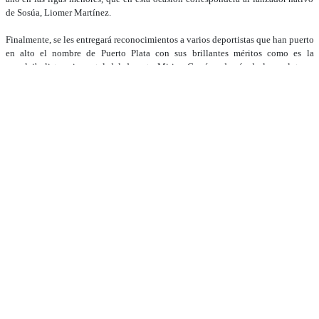
de Sosúa, Liomer Martínez.
Finalmente, se les entregará reconocimientos a varios deportistas que han puerto
en alto el nombre de Puerto Plata con sus brillantes méritos como es la
exvoleibolista e inmortal del deporte Mirian García, además de los peloteros
Carlos Paulino y Edgar Santana.