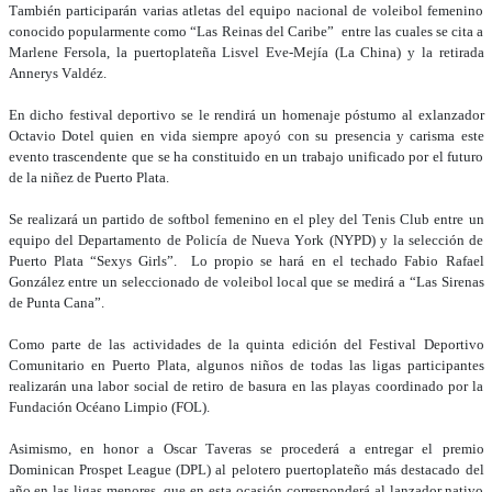
También participarán varias atletas del equipo nacional de voleibol femenino
conocido popularmente como “Las Reinas del Caribe” entre las cuales se cita a
Marlene Fersola, la puertoplateña Lisvel Eve-Mejía (La China) y la retirada
Annerys Valdéz.
En dicho festival deportivo se le rendirá un homenaje póstumo al exlanzador
Octavio Dotel quien en vida siempre apoyó con su presencia y carisma este
evento trascendente que se ha constituido en un trabajo unificado por el futuro
de la niñez de Puerto Plata.
Se realizará un partido de softbol femenino en el pley del Tenis Club entre un
equipo del Departamento de Policía de Nueva York (NYPD) y la selección de
Puerto Plata “Sexys Girls”. Lo propio se hará en el techado Fabio Rafael
González entre un seleccionado de voleibol local que se medirá a “Las Sirenas
de Punta Cana”.
Como parte de las actividades de la quinta edición del Festival Deportivo
Comunitario en Puerto Plata, algunos niños de todas las ligas participantes
realizarán una labor social de retiro de basura en las playas coordinado por la
Fundación Océano Limpio (FOL).
Asimismo, en honor a Oscar Taveras se procederá a entregar el premio
Dominican Prospet League (DPL) al pelotero puertoplateño más destacado del
año en las ligas menores, que en esta ocasión corresponderá al lanzador nativo