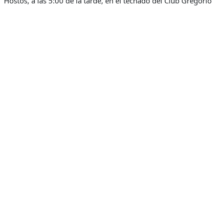
Hostos, a las 5:00 de la tarde, en el techado del Club Gregorio
Luperón, de acuerdo con el reporte de Pedro López.