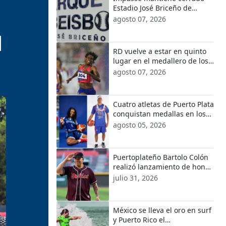
Estadio José Briceño de
e
Puerto Plata; piden
agosto 07, 2026
destitución del presidente
l
del Patronato
RD vuelve a estar en quinto
lugar en el medallero de los
Juegos Centroamericanos y
agosto 07, 2026
del Caribe 2026
Cuatro atletas de Puerto Plata
conquistan medallas en los
Juegos Centroamericanos y
agosto 05, 2026
del Caribe Santo Domingo
2026
Puertoplateño Bartolo Colón
realizó lanzamiento de honor
invitado por Diablos Rojos de
julio 31, 2026
México
México se lleva el oro en surf
y Puerto Rico el