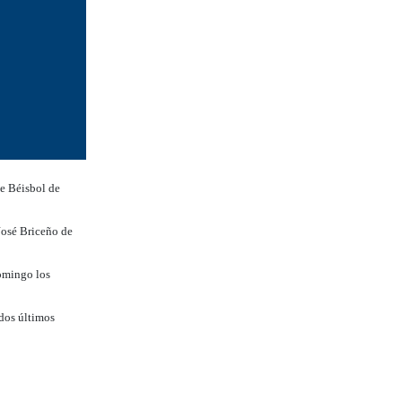
de Béisbol de
José Briceño de
domingo los
 dos últimos