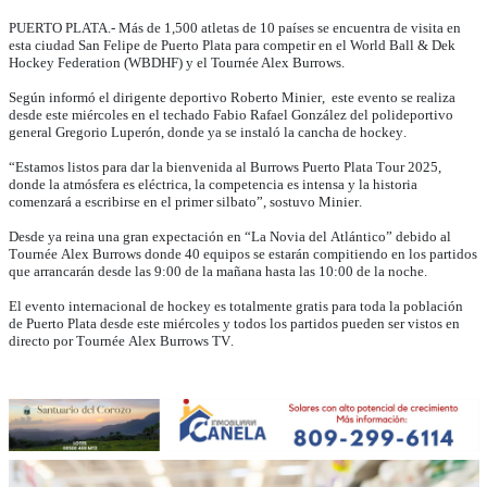
PUERTO PLATA.- Más de 1,500 atletas de 10 países se encuentra de visita en
esta ciudad San Felipe de Puerto Plata para competir en el World Ball & Dek
Hockey Federation (WBDHF) y el Tournée Alex Burrows.
Según informó el dirigente deportivo Roberto Minier, este evento se realiza
desde este miércoles en el techado Fabio Rafael González del polideportivo
general Gregorio Luperón, donde ya se instaló la cancha de hockey.
“Estamos listos para dar la bienvenida al Burrows Puerto Plata Tour 2025,
donde la atmósfera es eléctrica, la competencia es intensa y la historia
comenzará a escribirse en el primer silbato”, sostuvo Minier.
Desde ya reina una gran expectación en “La Novia del Atlántico” debido al
Tournée Alex Burrows donde 40 equipos se estarán compitiendo en los partidos
que arrancarán desde las 9:00 de la mañana hasta las 10:00 de la noche.
El evento internacional de hockey es totalmente gratis para toda la población
de Puerto Plata desde este miércoles y todos los partidos pueden ser vistos en
directo por Tournée Alex Burrows TV.