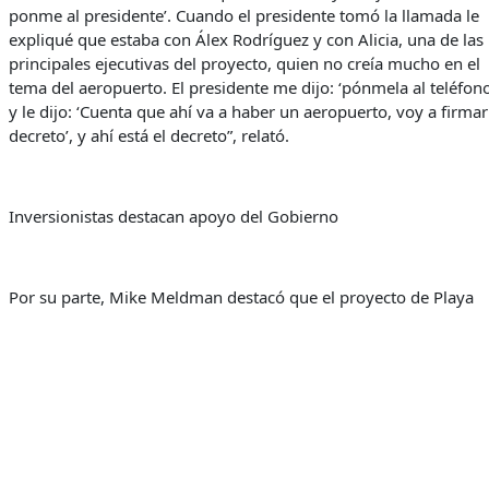
ponme al presidente’. Cuando el presidente tomó la llamada le
expliqué que estaba con Álex Rodríguez y con Alicia, una de las
principales ejecutivas del proyecto, quien no creía mucho en el
tema del aeropuerto. El presidente me dijo: ‘pónmela al teléfono
y le dijo: ‘Cuenta que ahí va a haber un aeropuerto, voy a firmar
decreto’, y ahí está el decreto”, relató.
Inversionistas destacan apoyo del Gobierno
Por su parte, Mike Meldman destacó que el proyecto de Playa
Grande se ha consolidado durante casi una década con el objet
de crear una comunidad basada en el estilo de vida, la cultura y 
entorno natural del destino.
Indicó que el nuevo aeropuerto permitirá abrir el acceso al luga
a miles de familias vinculadas a las comunidades que desarrolla