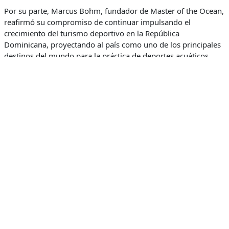
Por su parte, Marcus Bohm, fundador de Master of the Ocean,
reafirmó su compromiso de continuar impulsando el
crecimiento del turismo deportivo en la República
Dominicana, proyectando al país como uno de los principales
destinos del mundo para la práctica de deportes acuáticos.
Asimismo, destacó la importancia del intercambio entre
atletas internacionales y el talento local para fortalecer la
presencia de la República Dominicana en los escenarios
internacionales de los deportes de viento y mar.
Con estas iniciativas, la Asociación Dominicana de Turismo
Deportivo (ADOTURD) continúa ampliando su red de aliados
estratégicos para impulsar un modelo de desarrollo basado en
la colaboración, la innovación y el crecimiento sostenible.