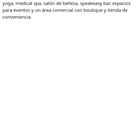
yoga, medical spa, salón de belleza, speakeasy bar, espacios
para eventos y un área comercial con boutique y tienda de
conveniencia.
“El DEKO ha sido concebido como un activo de hospitalidad
disciplinada, con una propuesta de valor clara y sostenible”,
señaló Marcia Gómez, especialista en inversiones
inmobiliarias y codesarrolladora del proyecto.
Por su parte, Edward De Valle II, CEO de Grupo De Valle,
destacó que el proyecto “responde a una evolución clara del
mercado hacia activos bien ubicados, flexibles y gestionados
profesionalmente”.