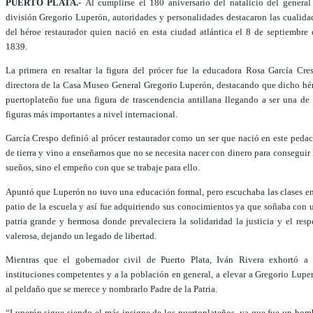
PUERTO PLATA.-
Al cumplirse el 180 aniversario del natalicio del general
división Gregorio Luperón, autoridades y personalidades destacaron las cualida
del héroe restaurador quien nació en esta ciudad atlántica el 8 de septiembre 
1839.
La primera en resaltar la figura del prócer fue la educadora Rosa García Cre
directora de la Casa Museo General Gregorio Luperón, destacando que dicho hé
puertoplateño fue una figura de trascendencia antillana llegando a ser una de 
figuras más importantes a nivel internacional.
García Crespo definió al prócer restaurador como un ser que nació en este pedac
de tierra y vino a enseñarnos que no se necesita nacer con dinero para conseguir 
sueños, sino el empeño con que se trabaje para ello.
Apuntó que Luperón no tuvo una educación formal, pero escuchaba las clases en
patio de la escuela y así fue adquiriendo sus conocimientos ya que soñaba con 
patria grande y hermosa donde prevaleciera la solidaridad la justicia y el resp
valerosa, dejando un legado de libertad.
Mientras que el gobernador civil de Puerto Plata, Iván Rivera exhortó a 
instituciones competentes y a la población en general, a elevar a Gregorio Lupe
al peldaño que se merece y nombrarlo Padre de la Patria.
“Luperón sigue siendo el más insigne de los puertoplateños, ya que fue un hom