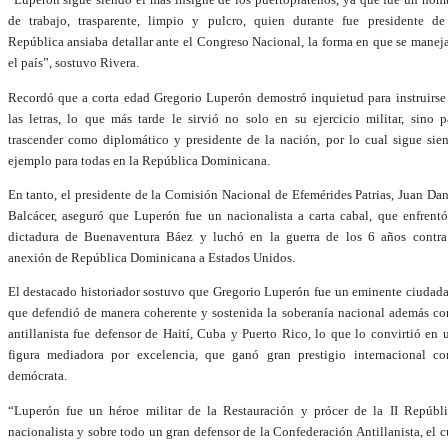
de trabajo, trasparente, limpio y pulcro, quien durante fue presidente de
República ansiaba detallar ante el Congreso Nacional, la forma en que se manej
el país”, sostuvo Rivera.
Recordó que a corta edad Gregorio Luperón demostró inquietud para instruirse
las letras, lo que más tarde le sirvió no solo en su ejercicio militar, sino p
trascender como diplomático y presidente de la nación, por lo cual sigue sie
ejemplo para todas en la República Dominicana.
En tanto, el presidente de la Comisión Nacional de Efemérides Patrias, Juan Dan
Balcácer, aseguró que Luperón fue un nacionalista a carta cabal, que enfrentó
dictadura de Buenaventura Báez y luchó en la guerra de los 6 años contra
anexión de República Dominicana a Estados Unidos.
El destacado historiador sostuvo que Gregorio Luperón fue un eminente ciudad
que defendió de manera coherente y sostenida la soberanía nacional además c
antillanista fue defensor de Haití, Cuba y Puerto Rico, lo que lo convirtió en 
figura mediadora por excelencia, que ganó gran prestigio internacional c
demócrata.
“Luperón fue un héroe militar de la Restauración y prócer de la II Repúbli
nacionalista y sobre todo un gran defensor de la Confederación Antillanista, el c