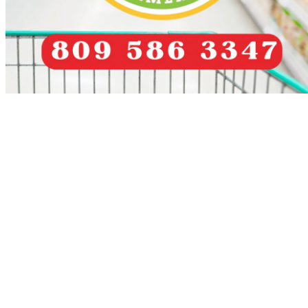
Más recientes
Resaltan al profesor Luis Villa; descendiente
sanguíneo directo del general Gregorio Luper
noviembre 10, 2025
Siguen en franco deterioro casas victorianas en
Centro Histórico de Puerto Plata
octubre 25, 2025