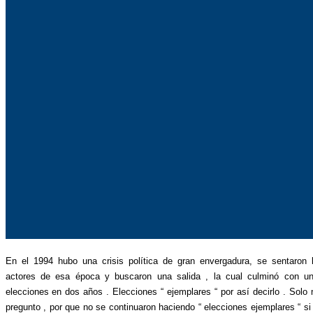
En el 1994 hubo una crisis política de gran envergadura, se sentaron 
actores de esa época y buscaron una salida , la cual culminó con u
elecciones en dos años . Elecciones “ ejemplares “ por así decirlo . Solo
pregunto , por que no se continuaron haciendo “ elecciones ejemplares “ si