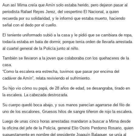
Aun así Mirna creía que Amín solo estaba herido, pero dejaron pasar al
periodista Rafael Reyes Jerez, del vespertino El Nacional, a quien
recuerda por su solidaridad, y le informó que estaba muerto, haciendo
señal con el dedo por el cuello.
El teniente uniformado subió a la casa y le pidió que se cambiara de ropa,
todavía estaba en bata de dormir, porque tenía orden de llevarla arrestada
al cuartel general de la Policía junto al niño.
También se llevaron a la joven que colaboraba con los quehaceres de la
casa.
“Como la escalera era estrecha, tuvimos que pasar por encima del
cadáver de Amín”, relata reviviendo el sufrimiento.
Su hijo vio cómo su papá, de 28 años de edad, se desangraba, tirado en
la escalera. La cabezada destrozada.
Su cuerpo quedó boca abajo, y sus manos parecían agarrarse del filo de
uno de los escalones. Gruesos hilos de sangre tiñeron de rojo la escalera.
Luego de unas cinco horas arrestadas mandaron a buscar a Mirna desde
la oficina del jefe de la Policía, general Elio Osiris Perdomo Rosario, quien
supuestamente en nombre del presidente Joaquín Balaguer, se unía al