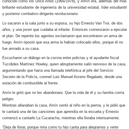
conocido como los Doce Años (1966/1978), y Amín era, además del más
brillante estudiante de ingeniería de la universidad estatal, líder estudiantil
y posterior combativo dirigente revolucionario.
Lo sacaron a la sala junto a su esposa, su hijo Ernesto Van Troi, de dos
años, y una joven que cuidaba al infante. Entonces comenzaron a ejecutar
el plan. De repente los agentes exclamaron que encontraron un arma de
fuego. Amín ripostó que esa arma la habían colocado ellos, porque él no
fue armado a su casa.
Escucharon un diálogo en la cocina entre policías y el ayudante fiscal
Tucídides Martínez Howley, quien abruptamente salió nervioso de la casa,
argumentando que haría una llamada telefónica al jefe del Servicio
Secreto de la Policía, coronel Luis Manuel Arzeno Regalado, desde una
estación de combustible al frente.
Amín le gritó que no les abandonara. Que la vida de él y su familia corría
peligro.
Mientras allanaban la casa, Amín sentó al niño en la pierna, y le pidió que
le cantará una de las canciones que aprendía en la escuela y Ernesto
comenzó a cantarle La Cucaracha, mientras ella lloraba intensamente.
“Deja de llorar, porque mira como tu hijo canta para alegrarnos y verte