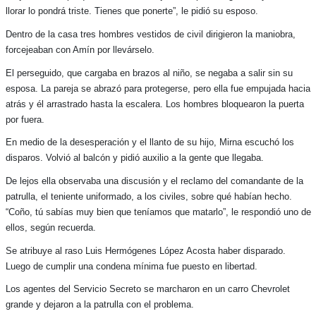
llorar lo pondrá triste. Tienes que ponerte”, le pidió su esposo.
Dentro de la casa tres hombres vestidos de civil dirigieron la maniobra,
forcejeaban con Amín por llevárselo.
El perseguido, que cargaba en brazos al niño, se negaba a salir sin su
esposa. La pareja se abrazó para protegerse, pero ella fue empujada hacia
atrás y él arrastrado hasta la escalera. Los hombres bloquearon la puerta
por fuera.
En medio de la desesperación y el llanto de su hijo, Mirna escuchó los
disparos. Volvió al balcón y pidió auxilio a la gente que llegaba.
De lejos ella observaba una discusión y el reclamo del comandante de la
patrulla, el teniente uniformado, a los civiles, sobre qué habían hecho.
“Coño, tú sabías muy bien que teníamos que matarlo”, le respondió uno de
ellos, según recuerda.
Se atribuye al raso Luis Hermógenes López Acosta haber disparado.
Luego de cumplir una condena mínima fue puesto en libertad.
Los agentes del Servicio Secreto se marcharon en un carro Chevrolet
grande y dejaron a la patrulla con el problema.