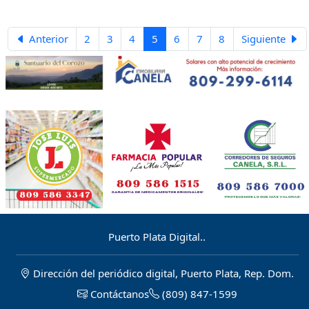
en Sosúa tras una Notificación Roja
eliminación de las barcazas por
de INTERPOL y es requerido por las
considerarlas perjudiciales para el
autoridades francesas por su
desarrollo turístico de Puerto Plata.
Anterior
2
3
4
5
6
7
8
Siguiente
presunta participación en una red
de estafa y lavado de activos que
habría afectado a 61 víctimas en
varios países.
Puerto Plata Digital..
Dirección del periódico digital, Puerto Plata, Rep. Dom.
Contáctanos
(809) 847-1599