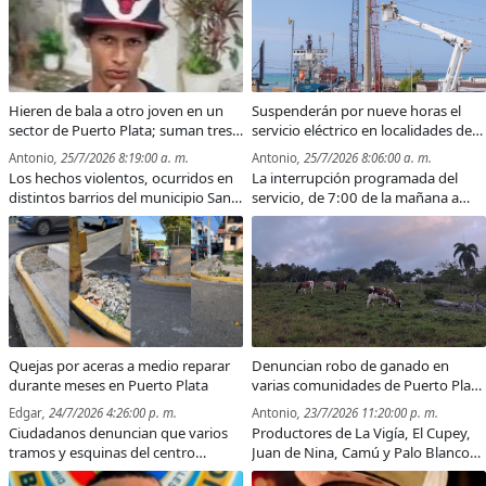
Caribe, en México, y en la Olimpiada
relleno ilegal con un equipo pesado.
Iberoamericana, en Ecuador.
Hieren de bala a otro joven en un
Suspenderán por nueve horas el
sector de Puerto Plata; suman tres
servicio eléctrico en localidades de
atacados en menos de una semana
Puerto Plata por trabajos de
Antonio
, 25/7/2026 8:19:00 a. m.
Antonio
, 25/7/2026 8:06:00 a. m.
reconducción de línea
Los hechos violentos, ocurridos en
La interrupción programada del
distintos barrios del municipio San
servicio, de 7:00 de la mañana a
Felipe de Puerto Plata, han dejado
4:00 de la tarde de este sábado,
además dos fallecidos, según
afectará varios sectores del
reportes preliminares.
municipio San Felipe de Puerto
Plata y comunidades ubicadas entre
Cabarete y Sabaneta de Yásica.
Quejas por aceras a medio reparar
Denuncian robo de ganado en
durante meses en Puerto Plata
varias comunidades de Puerto Plata
y piden intervención de autoridades
Edgar
, 24/7/2026 4:26:00 p. m.
Antonio
, 23/7/2026 11:20:00 p. m.
Ciudadanos denuncian que varios
Productores de La Vigía, El Cupey,
tramos y esquinas del centro
Juan de Nina, Camú y Palo Blanco
histórico permanecen inconclusos
aseguran que más de 35 reses han