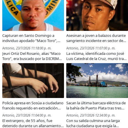
desde hace meses, afectando la
sido robadas y reclaman acciones
movilidad peatonal y
contra los responsables del
representando un riesgo para
abigeato.
quienes transitan por la zona.
Capturan en Santo Domingo a
Asesinan a joven a balazos durante
individuo apodado “Maco Toro”,
sangriento incidente en sector de
acusado de doble asesinato en
Puerto Plata
Antonio
, 23/7/2026 11:18:00 p. m.
Antonio
, 23/7/2026 11:07:00 p. m.
Puerto Plata
Jeuri Ortiz Del Rosario, alias “Maco
La víctima, identificada como José
Toro”, era buscado por la DICRIM
Luis Catedral de la Cruz, murió tras
tras ser señalado en dos hechos de
recibir varios impactos de bala
sangre ocurridos en Puerto Plata;
durante una trifulca en el sector El
será trasladado a esta provincia
Javillar; autoridades investigan el
para responder ante la justicia.
hecho para esclarecer las
circunstancias.
Policía apresa en Sosúa a ciudadano
Sacan la última barcaza eléctrica de
francés requerido en extradición
la bahía de Puerto Plata tras tres
por presunta estafa transnacional
décadas de generación y
Antonio
, 23/7/2026 11:04:00 p. m.
Antonio
, 23/7/2026 12:34:00 p. m.
contaminación ambiental
El extranjero, de 55 años, fue
Con su salida culmina una larga
detenido durante un allanamiento
lucha ciudadana que exigía la