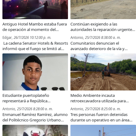
Antiguo Hotel Mambo estaba fuera
Continúan exigiendo a las
de operación al momento del
autoridades la reparación urgente
incendio; hoteles Senator funcionan
de la carretera El Estrecho–Villa
Edgar
, 26/7/2026 10:12:00 p. m.
Antonio
, 25/7/2026 8:38:00 a. m.
con normalidad
Isabela
La cadena Senator Hotels & Resorts
Comunitarios denuncian el
informó que el fuego se limitó al
avanzado deterioro de la vía y
área del lobby del antiguo Hotel
advierten que las malas condiciones
Mambo, no dejó personas
afectan el tránsito, el turismo, el
lesionadas y no afectó las
comercio y la producción
operaciones de sus hoteles en
agropecuaria en la parte oeste de
Puerto Plata.
Puerto Plata.
Estudiante puertoplateño
Medio Ambiente incauta
representará a República
retroexcavadora utilizada para
Dominicana en dos Olimpiadas
rellenar humedal próximo a Playa
Antonio
, 25/7/2026 8:28:00 a. m.
Antonio
, 25/7/2026 8:25:00 a. m.
Internacionales de Matemáticas
La Ensenada
Enmanuel Ramírez Ramírez, alumno
Tres personas fueron detenidas
del Politécnico Gregorio Urbano
durante un operativo en un área
Gilbert, competirá este año en los
protegida de Villa Isabela, donde
certámenes de Centroamérica y el
presuntamente realizaban un