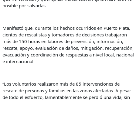
posible por salvarlas.
Manifestó que, durante los hechos ocurridos en Puerto Plata,
cientos de rescatistas y tomadores de decisiones trabajaron
más de 150 horas en labores de prevención, información,
rescate, apoyo, evaluación de daños, mitigación, recuperación,
evacuación y coordinación de respuestas a nivel local, nacional
e internacional.
“Los voluntarios realizaron más de 85 intervenciones de
rescate de personas y familias en las zonas afectadas. A pesar
de todo el esfuerzo, lamentablemente se perdió una vida; sin
embargo, entre el agua, el lodo y los escombros se logró
coordinar y ejecutar acciones para salvar miles”, sostuvo.
García afirmó que muchos ciudadanos lo perdieron todo en