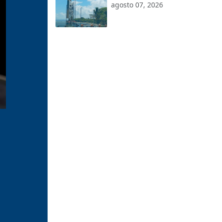
calurosas; podrían ocurrir
agosto 07, 2026
chubascos