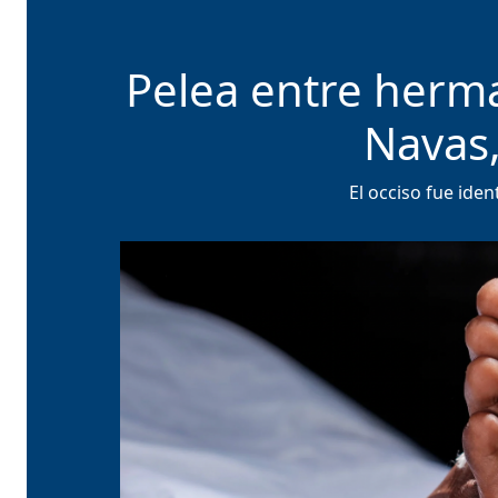
Pelea entre herma
Navas,
El occiso fue ide