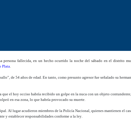
persona fallecida, en un hecho ocurrido la noche del sábado en el distrito mu
o Plata
.
ballo”, de 54 años de edad. En tanto, como presunto agresor fue señalado su herm
ca que el hoy occiso habría recibido un golpe en la nuca con un objeto contundent
 golpeó en esa zona, lo que habría provocado su muerte.
cipal. Al lugar acudieron miembros de la Policía Nacional, quienes mantienen el ca
ente y establecer responsabilidades conforme a la ley.