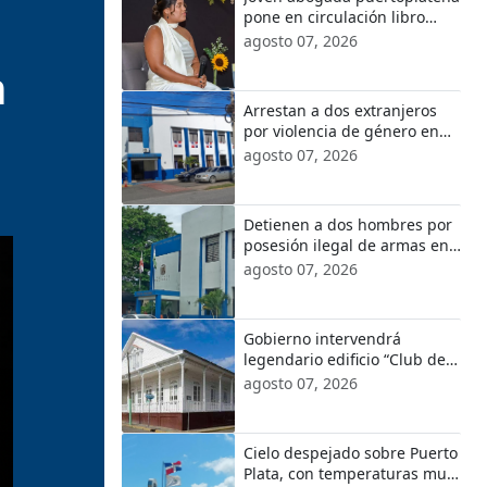
pone en circulación libro
“Glosario de Terminología
agosto 07, 2026
Jurídica”
n
Arrestan a dos extranjeros
por violencia de género en
Sosúa y San Felipe de Puerto
agosto 07, 2026
Plata
Detienen a dos hombres por
posesión ilegal de armas en
localidades de Puerto Plata;
agosto 07, 2026
incautan escopeta
Gobierno intervendrá
legendario edificio “Club de
Comercio” en el Centro
agosto 07, 2026
Histórico de Puerto Plata
Cielo despejado sobre Puerto
Plata, con temperaturas muy