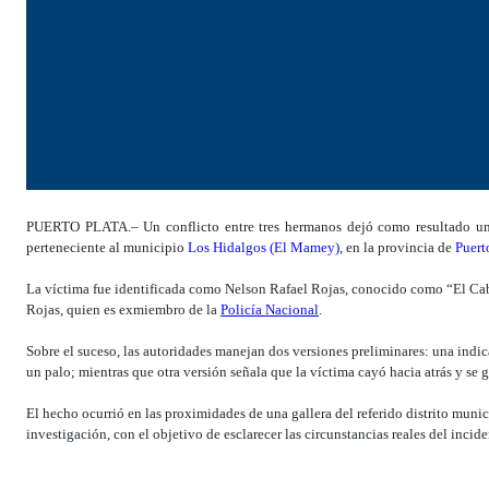
PUERTO PLATA.– Un conflicto entre tres hermanos dejó como resultado una 
perteneciente al municipio
Los Hidalgos (El Mamey)
, en la provincia de
Puert
La víctima fue identificada como Nelson Rafael Rojas, conocido como “El Ca
Rojas, quien es exmiembro de la
Policía Nacional
.
Sobre el suceso, las autoridades manejan dos versiones preliminares: una indi
un palo; mientras que otra versión señala que la víctima cayó hacia atrás y se
El hecho ocurrió en las proximidades de una gallera del referido distrito muni
investigación, con el objetivo de esclarecer las circunstancias reales del incid
Fuente: comunicador Aneudy Peralta