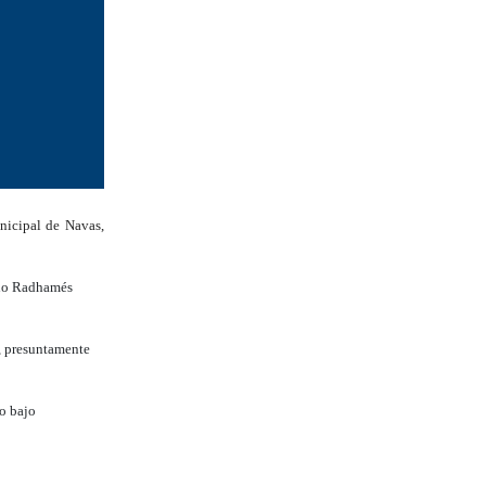
nicipal de Navas,
ano Radhamés
e, presuntamente
so bajo