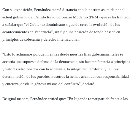
Con su exposición, Fernández marcó distancia con la postura asumida por el
actual gobierno del Partido Revolucionario Moderno (PRM), que se ha limitado
a señalar que “el Gobierno dominicano sigue de cerca la evolución de los
acontecimientos en Venezuela”, sin fijar una posición de fondo basada en
principios de soberanía y derecho internacional.
“Esto lo aclaramos porque mientras desde nuestras filas gubernamentales se
acentúa una supuesta defensa de la democracia, sin hacer referencia a principios
y valores relacionados con la soberanía, la integridad territorial y la libre
determinación de los pueblos, nosotros la hemos asumido, con responsabilidad
y entereza, desde la génesis misma del conflicto”, declaró.
De igual manera, Fernández criticó que: “En lugar de tomar partida frente a las
controversias regionales, la República Dominicana ha perdido, durante la actual
gestión de gobierno, la oportunidad de convertirse en un foro de resolución de
conflictos, o en la Capital de la Paz en América Latina, como se proclamó al
término de la Cumbre de Río celebrada en nuestro país en el 2008, al