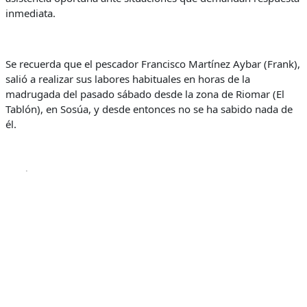
inmediata.
Se recuerda que el pescador Francisco Martínez Aybar (Frank),
salió a realizar sus labores habituales en horas de la
madrugada del pasado sábado desde la zona de Riomar (El
Tablón), en Sosúa, y desde entonces no se ha sabido nada de
él.
Según informaron familiares del pescador desaparecido, dicho
hombre se hizo a la mar a borde del bote “El Voki” matrícula
BP-E90-829PP accionado por un motor fuera de borda de 15
HP, pero sin radio de comunicación ni teléfono operativo, lo
que ha dificultado su localización.