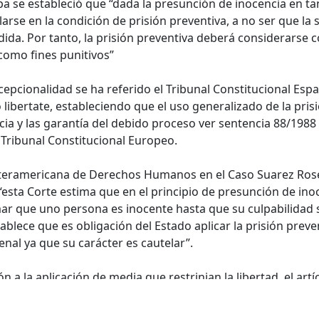
a se estableció que “dada la presunción de inocencia en ta
rse en la condición de prisión preventiva, a no ser que la s
ida. Por tanto, la prisión preventiva deberá considerarse
 como fines punitivos”
cepcionalidad se ha referido el Tribunal Constitucional Esp
o libertate, estableciendo que el uso generalizado de la pris
cia y las garantía del debido proceso ver sentencia 88/1988
 Tribunal Constitucional Europeo.
Interamericana de Derechos Humanos en el Caso Suarez Ros
esta Corte estima que en el principio de presunción de ino
irmar que uno persona es inocente hasta que su culpabilidad 
ablece que es obligación del Estado aplicar la prisión preve
enal ya que su carácter es cautelar”.
ón a la aplicación de media que restrinjan la libertad, el artí
ar la prisión preventiva, para ello existe un catalogo de sup
ar cualquier tipo de medida de coerción.