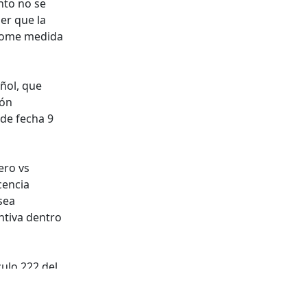
nto no se
er que la
 come medida
añol, que
ión
 de fecha 9
ero vs
cencia
sea
ntiva dentro
culo 222 del
uestos en el