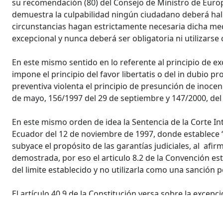
su recomendación (80) del Consejo de Ministro de Europ
demuestra la culpabilidad ningún ciudadano deberá halla
circunstancias hagan estrictamente necesaria dicha med
excepcional y nunca deberá ser obligatoria ni utilizarse
En este mismo sentido en lo referente al principio de ex
impone el principio del favor libertatis o del in dubio pr
preventiva violenta el principio de presunción de inocen
de mayo, 156/1997 del 29 de septiembre y 147/2000, del
En este mismo orden de idea la Sentencia de la Corte 
Ecuador del 12 de noviembre de 1997, donde establece “
subyace el propósito de las garantías judiciales, al af
demostrada, por eso el articulo 8.2 de la Convención est
del limite establecido y no utilizarla como una sanción p
El artículo 40.9 de la Constitución versa sobre la excepci
Código Procesal Penal, versa sobre la excepción de aplic
articulo 229, que deben se observarse a la hora de aplic