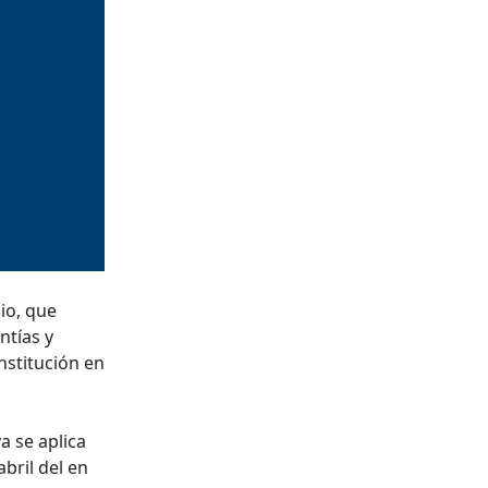
io, que
ntías y
nstitución en
a se aplica
bril del en