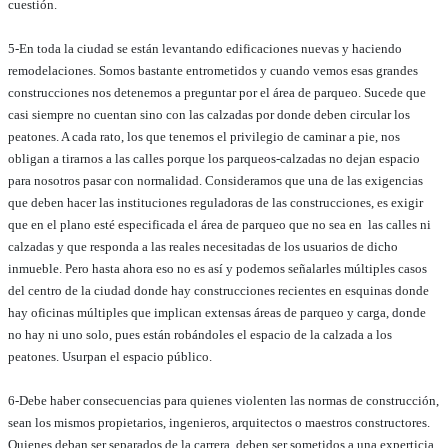
cuestión.
5-En toda la ciudad se están levantando edificaciones nuevas y haciendo
remodelaciones. Somos bastante entrometidos y cuando vemos esas grandes
construcciones nos detenemos a preguntar por el área de parqueo. Sucede que
casi siempre no cuentan sino con las calzadas por donde deben circular los
peatones. A cada rato, los que tenemos el privilegio de caminar a pie, nos
obligan a tirarnos a las calles porque los parqueos-calzadas no dejan espacio
para nosotros pasar con normalidad. Consideramos que una de las exigencias
que deben hacer las instituciones reguladoras de las construcciones, es exigir
que en el plano esté especificada el área de parqueo que no sea en las calles ni
calzadas y que responda a las reales necesitadas de los usuarios de dicho
inmueble. Pero hasta ahora eso no es así y podemos señalarles múltiples casos
del centro de la ciudad donde hay construcciones recientes en esquinas donde
hay oficinas múltiples que implican extensas áreas de parqueo y carga, donde
no hay ni uno solo, pues están robándoles el espacio de la calzada a los
peatones. Usurpan el espacio público.
6-Debe haber consecuencias para quienes violenten las normas de construcción,
sean los mismos propietarios, ingenieros, arquitectos o maestros constructores.
Quienes deban ser separados de la carrera, deben ser sometidos a una experticia