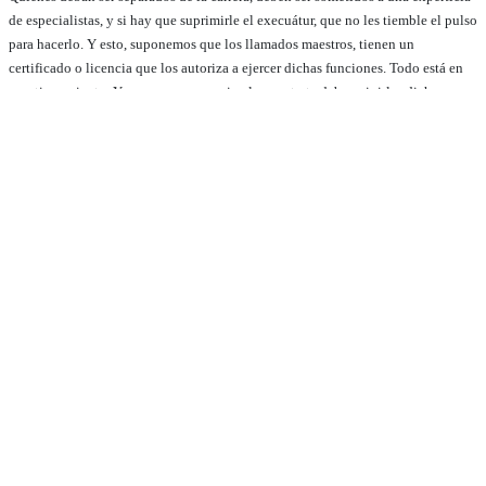
de especialistas, y si hay que suprimirle el execuátur, que no les tiemble el pulso
para hacerlo. Y esto, suponemos que los llamados maestros, tienen un
certificado o licencia que los autoriza a ejercer dichas funciones. Todo está en
cuestionamiento. Y se supone que quien los contrata debe exigirles dicha
licencia.
7- Como siempre, se espera que ocurra una tragedia para poner caso a las
constantes denuncias, ya tenemos una. No debemos esperar que se presenten
otras. Hay edificios que han sido construidos con más niveles de lo que se
especifica para esta ciudad y nada ha pasado, pero puede pasar, pues todo ocurre
un día. Es el momento de conformar un equipo de profesionales que sea
implacable y que haga un chequeo técnico a todos esos inmuebles del sector
comercial como residencial donde a simple vista se observan vicios de
construcción o que hayan sido remodelados, y no que sea con un sismo que se
descubran las fallas, porque entonces ya no habrá remedio.