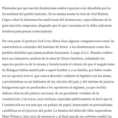
Planteaba que que nación dominicana estaba expuesta a ser absorbida por la
fecundidad del pueblo haitiano. En la misma asume la tesis de José Ramón
López sobre la alimentación tradicional del dominicano, especialmente de la
gran mayoría campesina, alegando que lo que consumía no le daba suficiente
fortaleza para pensar correctamente.
Por otra parte el profesor José Lino Abreu hizo algunas comparaciones entre las
características culturales del haitiano de frente a los dominicanos como dos
pueblos disímiles que jamás podrían fusionarse. Luego el Lic. Ramón cordero
hizo un exhaustivo análisis de la obra de Ulises Gutiérrez, señalando los
aspectos positivos de la misma y fortaleciendo el criterio de que el negativismo
de Balaguer había martirizado a aquel hombre y a su familia, por haber osado
ser un opositor activo, que nunca descartó combatir al régimen con las armas,
convirtiéndose en un habitante de las cárceles del país y del sistema de justicia
balaguerista que no perdonaba a los opositores al régimen, ya que recibía
órdenes directa del palacio nacional, de un presidente violador de la
constitución y las leyes, cuyo rechazo expresaba públicamente al decir que la
Constitución no era más que un pedazo de papel, destacando su personalismo
caudillista en el ejercicio del poder. La familia del fallecido líder izquierdista
Mate Polanco, hizo acto de presencia y al final una de sus sobrinas resaltó las