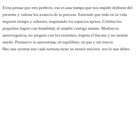
Evita pensar que eres perfecto, eso es una trampa que nos impide disfrutar del
presente y valorar los avances de tu proceso. Entiende que todo en la vida
requiere tiempo y esfuerzo, respetando los espacios ajenos. Celebra los
pequeños logros con humildad, sé amable contigo mismo. Modera tu
autoexigencia, no juegues con los extremos, respeta el fracaso y no sientas
miedo. Promueve tu autoestima, en equilibrio, en paz y sin rencor.
Hay que aceptar que cada persona tiene su propio proceso, por lo que debes
facilitar la empatía y el respeto hacia los demás. Porque somos ‘los demás de los
demás’.
No seas indiferente ante la partitura y los ritmos ajenos. Fortalece la
comunicación y la confianza. Interrelacionarte. Permite que se construyan los
vínculos más sanos, deja siempre un espacio para la aceptación mutua y el
apoyo en los momentos de dificultad.
Mayor bienestar emocional y satisfacción con la vida.
Si organizas la vida como un proceso, ayuda a disfrutar del presente y a valorar
cada etapa, sin dejar que la nostalgia del pasado ni la ansiedad por el futuro te
atrapen.
Aceptar la vida como un proceso es un acto de humildad y sabiduría que nos