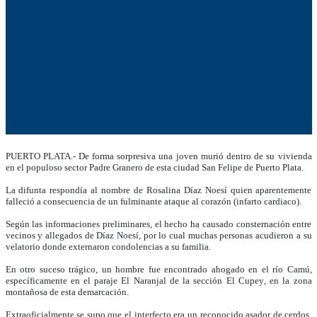
PUERTO PLATA.- De forma sorpresiva una joven murió dentro de su vivienda
en el populoso sector Padre Granero de esta ciudad San Felipe de Puerto Plata.
La difunta respondía al nombre de Rosalina Díaz Noesí quien aparentemente
falleció a consecuencia de un fulminante ataque al corazón (infarto cardiaco).
Según las informaciones preliminares, el hecho ha causado consternación entre
vecinos y allegados de Díaz Noesí, por lo cual muchas personas acudieron a su
velatorio donde externaron condolencias a su familia.
En otro suceso trágico, un hombre fue encontrado ahogado en el río Camú,
específicamente en el paraje El Naranjal de la sección El Cupey, en la zona
montañosa de esta demarcación.
Extraoficialmente se supo que el interfecto era un reconocido asador de cerdos,