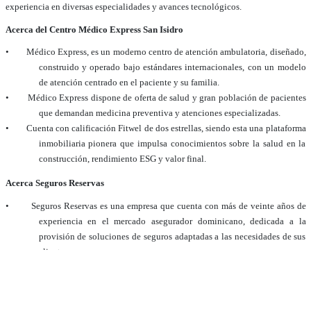
experiencia en diversas especialidades y avances tecnológicos.
Acerca del Centro Médico Express San Isidro
•
Médico Express, es un moderno centro de atención ambulatoria, diseñado,
construido y operado bajo estándares internacionales, con un modelo
de atención centrado en el paciente y su familia.
•
Médico Express dispone de oferta de salud y gran población de pacientes
que demandan medicina preventiva y atenciones especializadas.
•
Cuenta con calificación Fitwel de dos estrellas, siendo esta una plataforma
inmobiliaria pionera que impulsa conocimientos sobre la salud en la
construcción, rendimiento ESG y valor final.
Acerca Seguros Reservas
•
Seguros Reservas es una empresa que cuenta con más de veinte años de
experiencia en el mercado asegurador dominicano, dedicada a la
provisión de soluciones de seguros adaptadas a las necesidades de sus
clientes.
•
Es la única compañía dominicana en obtener dos veces consecutivas las
calificaciones Fitch Ratings AA+ (Dom) y A- (Excelente) en riesgo y
fortaleza financiera, en ambas con perspectivas estable, emitidas por