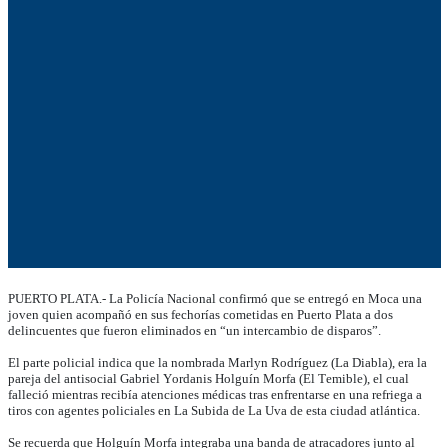
PUERTO PLATA.- La Policía Nacional confirmó que se entregó en Moca una
joven quien acompañó en sus fechorías cometidas en Puerto Plata a dos
delincuentes que fueron eliminados en “un intercambio de disparos”.
El parte policial indica que la nombrada Marlyn Rodríguez (La Diabla), era la
pareja del antisocial Gabriel Yordanis Holguín Morfa (El Temible), el cual
falleció mientras recibía atenciones médicas tras enfrentarse en una refriega a
tiros con agentes policiales en La Subida de La Uva de esta ciudad atlántica.
Se recuerda que Holguín Morfa integraba una banda de atracadores junto al