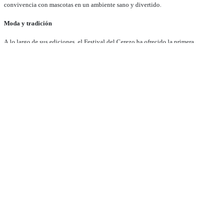
convivencia con mascotas en un ambiente sano y divertido.
Moda y tradición
A lo largo de sus ediciones, el Festival del Cerezo ha ofrecido la primera
pasarela del año en República Dominicana, consolidándose como una vitrina
para la creatividad nacional. Más de 180 diseñadores han desfilado bajo los
cerezos, entre ellos Giannina Azar, Robert Flores, Melkis Díaz, Sixto Nolasco,
Leonardo 5th Avenue, Marisol Henríquez, Starling De Holma, Brenda Ciriaco,
Cándida Rodríguez, Manuel Febrillet, Michelle Reynoso, Felipe De León, Tony
Boga, Martín Polanco, Pedro Cruz, Nina Vásquez, Dixi Kids, David Atelier y
Maritza Soto. Para 2026, se espera nuevamente una participación destacada de
talentos consagrados y emergentes.
Los organizadores extienden una invitación a los diseñadores interesados,
especialmente a los nuevos talentos, para que envíen su propuesta de
participación antes del 16 de enero de 2026 al correo:
marketingfestivaldelcerezord@gmail.com