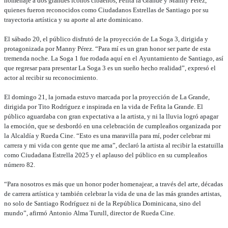
homenaje a dos grandes íconos cibaeños, Fefita la Grande y Manny Pérez,
quienes fueron reconocidos como Ciudadanos Estrellas de Santiago por su
trayectoria artística y su aporte al arte dominicano.
El sábado 20, el público disfrutó de la proyección de La Soga 3, dirigida y
protagonizada por Manny Pérez. “Para mí es un gran honor ser parte de esta
tremenda noche. La Soga 1 fue rodada aquí en el Ayuntamiento de Santiago, así
que regresar para presentar La Soga 3 es un sueño hecho realidad”, expresó el
actor al recibir su reconocimiento.
El domingo 21, la jornada estuvo marcada por la proyección de La Grande,
dirigida por Tito Rodríguez e inspirada en la vida de Fefita la Grande. El
público aguardaba con gran expectativa a la artista, y ni la lluvia logró apagar
la emoción, que se desbordó en una celebración de cumpleaños organizada por
la Alcaldía y Rueda Cine. “Esto es una maravilla para mí, poder celebrar mi
carrera y mi vida con gente que me ama”, declaró la artista al recibir la estatuilla
como Ciudadana Estrella 2025 y el aplauso del público en su cumpleaños
número 82.
“Para nosotros es más que un honor poder homenajear, a través del arte, décadas
de carrera artística y también celebrar la vida de una de las más grandes artistas,
no solo de Santiago Rodríguez ni de la República Dominicana, sino del
mundo”, afirmó Antonio Alma Turull, director de Rueda Cine.