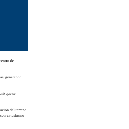
centro de
nas, generando
uró que se
ación del terreno
ó con entusiasmo