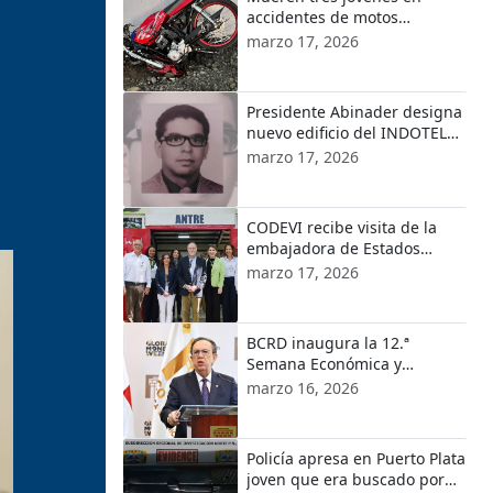
accidentes de motos
ocurridos en localidades de
marzo 17, 2026
Puerto Plata
Presidente Abinader designa
nuevo edificio del INDOTEL
con el nombre de Orlando
marzo 17, 2026
Martínez
CODEVI recibe visita de la
embajadora de Estados
Unidos en República
marzo 17, 2026
Dominicana y el encargado
de Negocios de EE.UU. en
Haití
BCRD inaugura la 12.ª
Semana Económica y
Financiera 2026
marzo 16, 2026
Policía apresa en Puerto Plata
joven que era buscado por