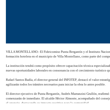
VILLA MONTELLANO.- El Fideicomiso Punta Bergantín y el Instituto Nacional
formación hotelera en el municipio de Villa Montellano, como parte del compro
La institución tendrá como propósito ofrecer capacitación técnica especializa
nuevas oportunidades laborales en consonancia con el crecimiento turístico que
Rafael Santos Badía, el director general del INFOTEP, destacó el valor estraté
agilizarán todos los trámites necesarios para iniciar la obra lo antes posible.
El director ejecutivo de Punta Bergantín, Andrés Marranzini Grullón, reafirm
comenzarán de inmediato. El alcalde Héctor Almonte, acompañado del consejo 
el anuncio, destacando su impacto positivo para la comunidad.