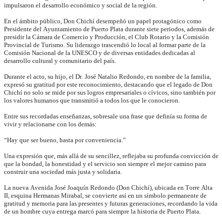
impulsaron el desarrollo económico y social de la región.
En el ámbito público, Don Chichí desempeñó un papel protagónico como
Presidente del Ayuntamiento de Puerto Plata durante siete periodos, además de
presidir la Cámara de Comercio y Producción, el Club Rotario y la Comisión
Provincial de Turismo. Su liderazgo trascendió lo local al formar parte de la
Comisión Nacional de la UNESCO y de diversas entidades dedicadas al
desarrollo cultural y comunitario del país.
Durante el acto, su hijo, el Dr. José Natalio Redondo, en nombre de la familia,
expresó su gratitud por este reconocimiento, destacando que el legado de Don
Chichí no solo se mide por sus logros empresariales o cívicos, sino también por
los valores humanos que transmitió a todos los que le conocieron.
Entre sus recordadas enseñanzas, sobresale una frase que definía su forma de
vivir y relacionarse con los demás:
“Hay que ser bueno, hasta por conveniencia.”
Una expresión que, más allá de su sencillez, reflejaba su profunda convicción de
que la bondad, la honestidad y el servicio son siempre el mejor camino para
construir una sociedad más justa y solidaria.
La nueva Avenida José Joaquín Redondo (Don Chichí), ubicada en Torre Alta
II, esquina Hermanas Mirabal, se convierte así en un símbolo permanente de
gratitud y memoria para las presentes y futuras generaciones, recordando la vida
de un hombre cuya entrega marcó para siempre la historia de Puerto Plata.