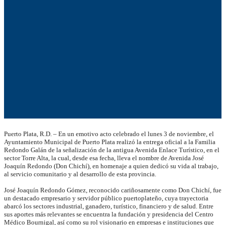
Puerto Plata, R.D. – En un emotivo acto celebrado el lunes 3 de noviembre, el
Ayuntamiento Municipal de Puerto Plata realizó la entrega oficial a la Familia
Redondo Galán de la señalización de la antigua Avenida Enlace Turístico, en el
sector Torre Alta, la cual, desde esa fecha, lleva el nombre de Avenida José
Joaquín Redondo (Don Chichí), en homenaje a quien dedicó su vida al trabajo,
al servicio comunitario y al desarrollo de esta provincia.
José Joaquín Redondo Gómez, reconocido cariñosamente como Don Chichí, fue
un destacado empresario y servidor público puertoplateño, cuya trayectoria
abarcó los sectores industrial, ganadero, turístico, financiero y de salud. Entre
sus aportes más relevantes se encuentra la fundación y presidencia del Centro
Médico Bournigal, así como su rol visionario en empresas e instituciones que