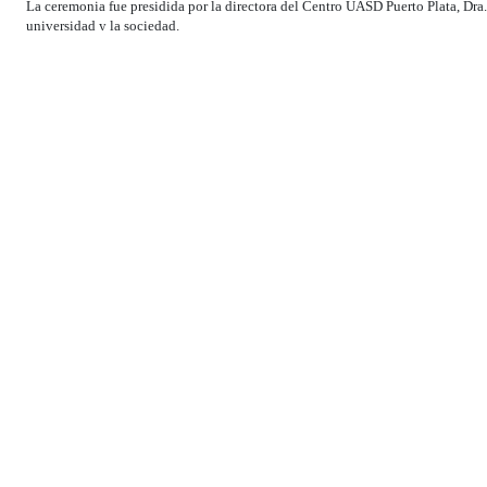
La ceremonia fue presidida por la directora del Centro UASD Puerto Plata, Dra.
universidad y la sociedad.
La celebración culminó en un ambiente de orgullo uasdiano, reafirmando el l
educación superior en la República Dominicana.