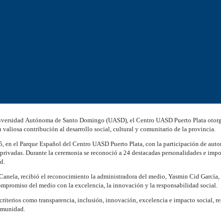
a Universidad Autónoma de Santo Domingo (UASD), el Centro UASD Puerto Plata otor
 valiosa contribución al desarrollo social, cultural y comunitario de la provincia.
5, en el Parque Español del Centro UASD Puerto Plata, con la participación de auto
y privadas. Durante la ceremonia se reconoció a 24 destacadas personalidades e impo
d.
 Canela, recibió el reconocimiento la administradora del medio, Yasmin Cid García,
compromiso del medio con la excelencia, la innovación y la responsabilidad social.
terios como transparencia, inclusión, innovación, excelencia e impacto social, re
comunidad.