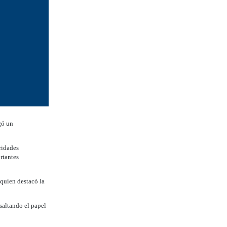
gó un
ridades
rtantes
 quien destacó la
saltando el papel