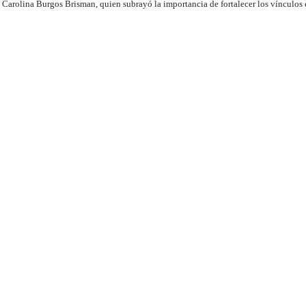
 Carolina Burgos Brisman, quien subrayó la importancia de fortalecer los vínculos 
egado histórico de la primera universidad del Nuevo Mundo como referente del con
Puerto Plata Digital..
Dirección del periódico digital, Puerto Plata, Rep. Dom.
Contáctanos
(809) 847-1599