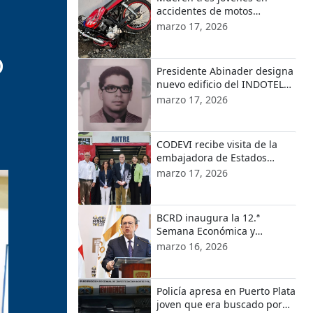
accidentes de motos
ocurridos en localidades de
marzo 17, 2026
Puerto Plata
o
Presidente Abinader designa
nuevo edificio del INDOTEL
con el nombre de Orlando
marzo 17, 2026
Martínez
CODEVI recibe visita de la
embajadora de Estados
Unidos en República
marzo 17, 2026
Dominicana y el encargado
de Negocios de EE.UU. en
Haití
BCRD inaugura la 12.ª
Semana Económica y
Financiera 2026
marzo 16, 2026
Policía apresa en Puerto Plata
joven que era buscado por