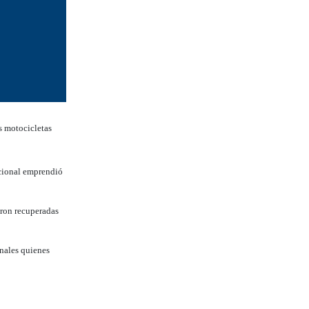
s motocicletas
acional emprendió
eron recuperadas
enales quienes