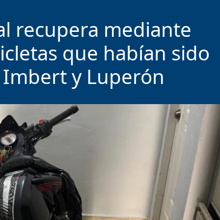
nal recupera mediante
icletas que habían sido
 Imbert y Luperón