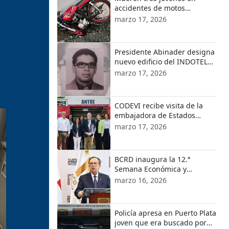
accidentes de motos
ocurridos en localidades de
marzo 17, 2026
Puerto Plata
Presidente Abinader designa
nuevo edificio del INDOTEL
con el nombre de Orlando
marzo 17, 2026
Martínez
CODEVI recibe visita de la
embajadora de Estados
Unidos en República
marzo 17, 2026
Dominicana y el encargado
de Negocios de EE.UU. en
Haití
BCRD inaugura la 12.ª
Semana Económica y
Financiera 2026
marzo 16, 2026
Policía apresa en Puerto Plata
joven que era buscado por