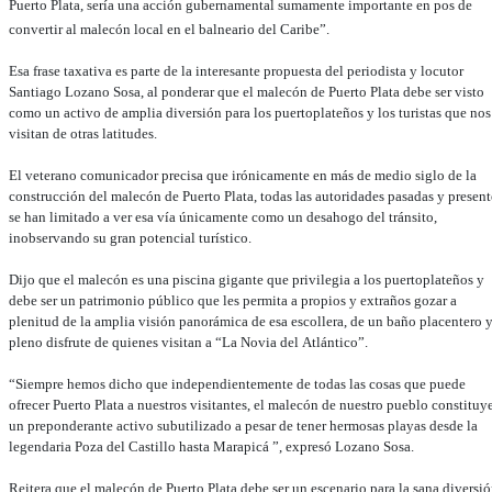
Puerto Plata, sería una acción gubernamental sumamente importante en pos de
convertir al malecón local en el balneario del Caribe”.
Esa frase taxativa es parte de la interesante propuesta del periodista y locutor
Santiago Lozano Sosa, al ponderar que el malecón de Puerto Plata debe ser visto
como un activo de amplia diversión para los puertoplateños y los turistas que nos
visitan de otras latitudes.
El veterano comunicador precisa que irónicamente en más de medio siglo de la
construcción del malecón de Puerto Plata, todas las autoridades pasadas y present
se han limitado a ver esa vía únicamente como un desahogo del tránsito,
inobservando su gran potencial turístico.
Dijo que el malecón es una piscina gigante que privilegia a los puertoplateños y
debe ser un patrimonio público que les permita a propios y extraños gozar a
plenitud de la amplia visión panorámica de esa escollera, de un baño placentero y
pleno disfrute de quienes visitan a “La Novia del Atlántico”.
“Siempre hemos dicho que independientemente de todas las cosas que puede
ofrecer Puerto Plata a nuestros visitantes, el malecón de nuestro pueblo constituy
un preponderante activo subutilizado a pesar de tener hermosas playas desde la
legendaria Poza del Castillo hasta Marapicá ”, expresó Lozano Sosa.
Reitera que el malecón de Puerto Plata debe ser un escenario para la sana diversi