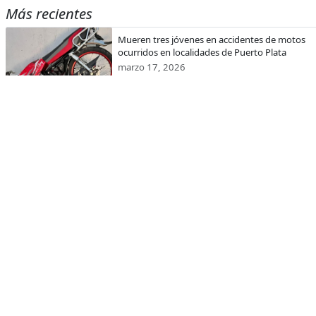
Más recientes
Mueren tres jóvenes en accidentes de motos
ocurridos en localidades de Puerto Plata
marzo 17, 2026
Presidente Abinader designa nuevo edificio del
INDOTEL con el nombre de Orlando Martínez
marzo 17, 2026
CODEVI recibe visita de la embajadora de Esta
Unidos en República Dominicana y el encargad
de Negocios de EE.UU. en Haití
marzo 17, 2026