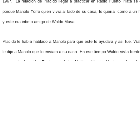
1967. La relación de Placido llegar a practicar en Radio Puerto Plata se 
porque Manolo Yorro quien vivía al lado de su casa, lo quería como a un h
y este era intimo amigo de Waldo Musa.
Placido le había hablado a Manolo para que este lo ayudara y asi fue. Wa
le dijo a Manolo que lo enviara a su casa. En ese tiempo Waldo vivía frente
correo, donde está el Restaurant de los Mellizos Merette Ventura, y la emis
ubicada donde estaba la Heladería, frente a los Bojos. Nelo Castro fue
persona que le hizo la prueba de lectura y anuncio.
En ese tiempo Radio Puerto Plata lo único que disponía en ese lugar, era
sala de espera y al frente la cabina. Pues Nelo lo puso a grabar en la mi
sala con un Real to Real, (grabador de carreteles)...me dice Placido que el
ayudo a enfatizar la pronunciacion de los anuncios. Waldo le dio orden a P