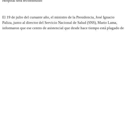
Hospital será reconstruido
El 19 de julio del cursante año, el ministro de la Presidencia, José Ignacio
Paliza, junto al director del Servicio Nacional de Salud (SNS), Mario Lama,
informaron que ese centro de asistencial que desde hace tiempo está plagado de
dificultades, será reconstruido por el gobierno central.
De manera oficial se supo que el Hospital General Gregorio Luperón en Villa
Montellano, actualmente se encuentra en proceso de licitación bajo el Seguro
Social, con una inversión estimada de RD$200 millones, por lo que su
reconstrucción se proyecta iniciar entre enero y febrero de 2026.
Se recuerda que este hospital público da cobertura a los municipios Villa
Montellano, Sosúa y zonas aledañas, por lo que muchos ciudadanos se quejan
de la lentitud para reconstruirlo, mientras que en el área de emergencia los
mosquitos siguen acabando con la gente.