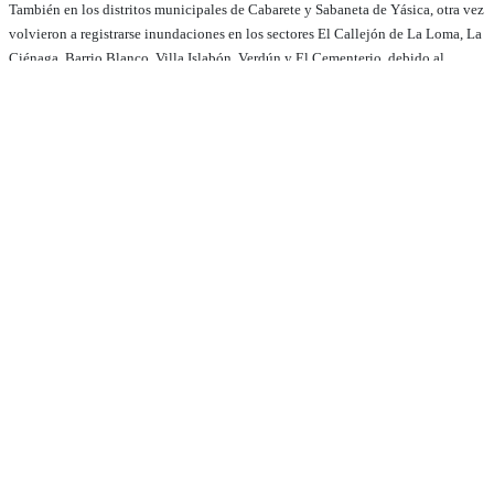
También en los distritos municipales de Cabarete y Sabaneta de Yásica, otra vez
volvieron a registrarse inundaciones en los sectores El Callejón de La Loma, La
Ciénaga, Barrio Blanco, Villa Islabón, Verdún y El Cementerio, debido al
desbordamiento de arroyos, lagunas y cañadas en esa demarcación.
Debido a las lluvias un arroyo hizo crecida y sus aguas cubrieron la carretera por
encima de un pequeño puente, cerrando el paso momentáneamente hacia el
paraje Los Arquíes y otras poblaciones ubicadas en la carretera que une a los
municipios de Luperón y Villa Isabela, en la parte oeste de Puerto Plata.