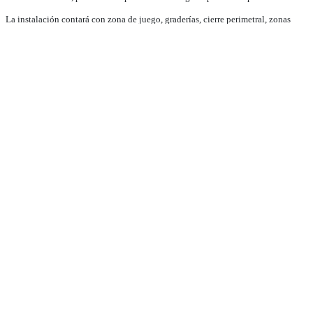
La instalación contará con zona de juego, graderías, cierre perimetral, zonas
exteriores, baños, colocación de tabloncillo en madera y soportes en los tableros
aprobados por la FIBA, entre otras amenidades.