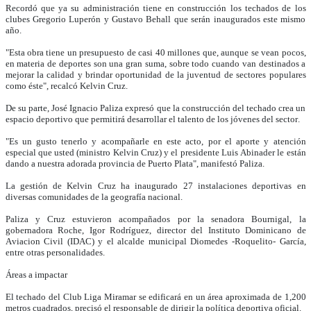
Recordó que ya su administración tiene en construcción los techados de los
clubes Gregorio Luperón y Gustavo Behall que serán inaugurados este mismo
año.
"Esta obra tiene un presupuesto de casi 40 millones que, aunque se vean pocos,
en materia de deportes son una gran suma, sobre todo cuando van destinados a
mejorar la calidad y brindar oportunidad de la juventud de sectores populares
como éste", recalcó Kelvin Cruz.
De su parte, José Ignacio Paliza expresó que la construcción del techado crea un
espacio deportivo que permitirá desarrollar el talento de los jóvenes del sector.
"Es un gusto tenerlo y acompañarle en este acto, por el aporte y atención
especial que usted (ministro Kelvin Cruz) y el presidente Luis Abinader le están
dando a nuestra adorada provincia de Puerto Plata", manifestó Paliza.
La gestión de Kelvin Cruz ha inaugurado 27 instalaciones deportivas en
diversas comunidades de la geografía nacional.
Paliza y Cruz estuvieron acompañados por la senadora Bournigal, la
gobernadora Roche, Igor Rodríguez, director del Instituto Dominicano de
Aviacion Civil (IDAC) y el alcalde municipal Diomedes -Roquelito- García,
entre otras personalidades.
Áreas a impactar
El techado del Club Liga Miramar se edificará en un área aproximada de 1,200
metros cuadrados, precisó el responsable de dirigir la política deportiva oficial.