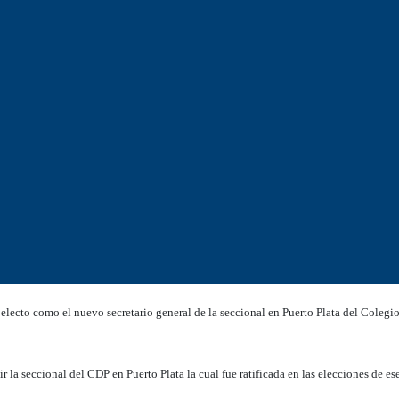
ecto como el nuevo secretario general de la seccional en Puerto Plata del Coleg
 la seccional del CDP en Puerto Plata la cual fue ratificada en las elecciones de es