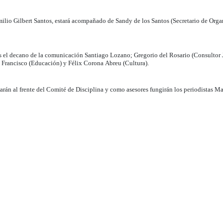
lio Gilbert Santos, estará acompañado de Sandy de los Santos (Secretario de Orga
s el decano de la comunicación Santiago Lozano; Gregorio del Rosario (Consultor 
Francisco (Educación) y Félix Corona Abreu (Cultura).
án al frente del Comité de Disciplina y como asesores fungirán los periodistas M
, Rosa Virginia Mercado y Emérito Almonte (Moreno), certificó que de un padrón d
7 votaron a favor de la plancha No. 1 que encabezaba el profesor Luis Pérez, 3 vota