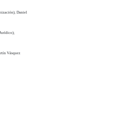
nización); Daniel
Jurídico);
artín Vásquez
e 45 miembros del
ron por la plancha