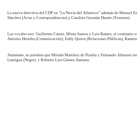
La nueva directiva del CDP en “La Novia del Atlántico” además de Manuel Emi
Sánchez (Actas y Correspondencias) y Catalina Guzmán Duarte (Tesorera).
Los vocales son: Guillermo Castro, Mirna Santos y Luis Ramos, el comisario e
Antonio Heredia (Comunicación); Eddy Quiroz (Relaciones Públicas); Ramiro 
Asimismo, se pondera que Miriam Martínez de Peralta y Fernando Almonte estar
Lantigua (Negro) y Roberto Luis Gómez Santana.
La Comisión Electoral integrada por los señores José Ramon Quiroz Severino
Colegio Dominicano de Periodista (CDP) en Puerto Plata, votaron 33.
De ese total de periodistas puertoplateños sufragantes, en la boleta nacional 2
No.3 presidida por Aurelio Henríquez y 2 fueron los sufragios nulos.