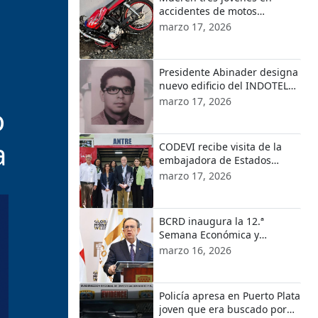
accidentes de motos
ocurridos en localidades de
marzo 17, 2026
Puerto Plata
Presidente Abinader designa
nuevo edificio del INDOTEL
con el nombre de Orlando
marzo 17, 2026
o
Martínez
a
CODEVI recibe visita de la
embajadora de Estados
Unidos en República
marzo 17, 2026
Dominicana y el encargado
de Negocios de EE.UU. en
Haití
BCRD inaugura la 12.ª
Semana Económica y
Financiera 2026
marzo 16, 2026
Policía apresa en Puerto Plata
joven que era buscado por