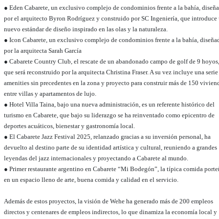
● Eden Cabarete, un exclusivo complejo de condominios frente a la bahía, diseñ
por el arquitecto Byron Rodríguez y construido por SC Ingeniería, que introduce
nuevo estándar de diseño inspirado en las olas y la naturaleza.
● Icon Cabarete, un exclusivo complejo de condominios frente a la bahía, diseña
por la arquitecta Sarah García
● Cabarete Country Club, el rescate de un abandonado campo de golf de 9 hoyos
que será reconstruido por la arquitecta Christina Fraser. A su vez incluye una serie
amenities sin precedentes en la zona y proyecto para construir más de 150 vivien
entre villas y apartamentos de lujo.
● Hotel Villa Taina, bajo una nueva administración, es un referente histórico del
turismo en Cabarete, que bajo su liderazgo se ha reinventado como epicentro de
deportes acuáticos, bienestar y gastronomía local.
● El Cabarete Jazz Festival 2025, relanzado gracias a su inversión personal, ha
devuelto al destino parte de su identidad artística y cultural, reuniendo a grandes
leyendas del jazz internacionales y proyectando a Cabarete al mundo.
● Primer restaurante argentino en Cabarete “Mi Bodegón”, la típica comida porte
en un espacio lleno de arte, buena comida y calidad en el servicio.
Además de estos proyectos, la visión de Wehe ha generado más de 200 empleos
directos y centenares de empleos indirectos, lo que dinamiza la economía local y