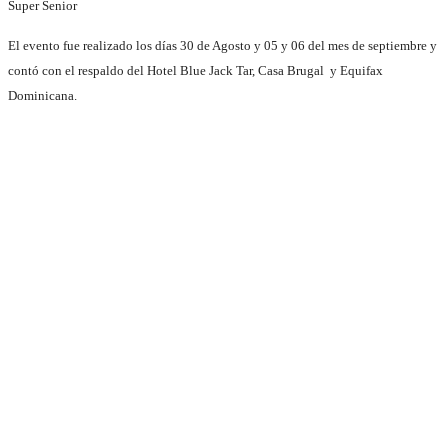
Super Senior
El evento fue realizado los días 30 de Agosto y 05 y 06 del mes de septiembre y
contó con el respaldo del Hotel Blue Jack Tar, Casa Brugal y Equifax
Dominicana.
Los participantes disfrutaron de una fiesta de premiación con la actuación del
artista Manny Cruz en el Centro de Convenciones de Blue JackTar.